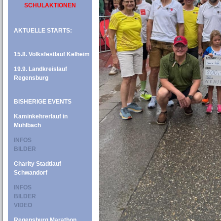
SCHULAKTIONEN
AKTUELLE STARTS:
15.8. Volksfestlauf Kelheim
19.9. Landkreislauf
Regensburg
BISHERIGE EVENTS
Kaminkehrerlauf in
Mühlbach
INFOS
BILDER
Charity Stadtlauf
Schwandorf
INFOS
BILDER
VIDEO
Regensburg Marathon