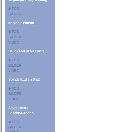
Nepallauf Burgweinting
INFOS
BILDER
6h von Kelheim
INFOS
BILDER
VIDEO
Brückenlauf Mariaort
INFOS
BILDER
VIDEO
Spindellauf im DEZ
INFOS
BILDER
VIDEO
Silvesterlauf
Sandharlanden
INFOS
BILDER