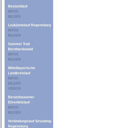
Bestzeitlauf
INFOS
BILDER
Leukämielauf Regensburg
INFOS
BILDER
Sommer Trail
Bernhardswald
INFOS
BILDER
Mittelbayerische
Landkreislauf
INFOS
BILDER
VIDEOS
Beratzhausener
Ehrenfelslauf
INFOS
BILDER
Verbindungslauf Straubing-
Regensburg