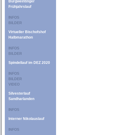
Burgweintinger
Frühjahrslauf
INFOS
BILDER
Virtueller Bischofshof
Halbmarathon
INFOS
BILDER
Spindellauf im DEZ 2020
INFOS
BILDER
VIDEO
Silvesterlauf
Sandharlanden
INFOS
Interner Nikolauslauf
INFOS