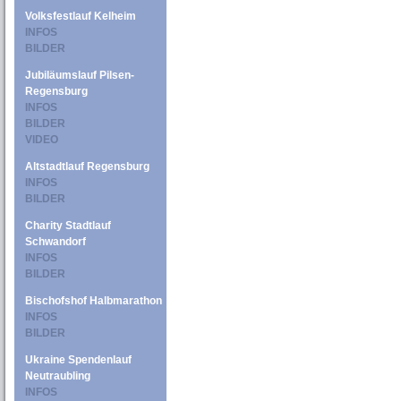
Volksfestlauf Kelheim
INFOS
BILDER
Jubiläumslauf Pilsen-
Regensburg
INFOS
BILDER
VIDEO
Altstadtlauf Regensburg
INFOS
BILDER
Charity Stadtlauf
Schwandorf
INFOS
BILDER
Bischofshof Halbmarathon
INFOS
BILDER
Ukraine Spendenlauf
Neutraubling
INFOS