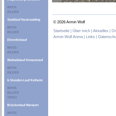
INFOS
BILDER
Stadtlauf Neutraubling
©
2026 Armin Wolf
INFOS
Startseite |
Über mich |
Aktuelles |
On
BILDER
Armin Wolf Arena |
Links |
Datenschu
Ehrenfelslauf
INFOS
BILDER
Walhallalauf Donaustauf
INFOS
BILDER
6-Stunden-Lauf Kelheim
INFOS
BILDER
VIDEO
Brückenlauf Mariaort
INFOS