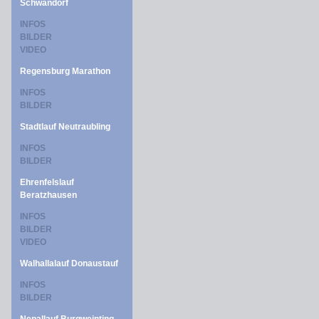
Schwandorf
INFOS
BILDER
VIDEO
Regensburg Marathon
INFOS
BILDER
Stadtlauf Neutraubling
INFOS
BILDER
Ehrenfelslauf
Beratzhausen
INFOS
BILDER
VIDEO
Walhallalauf Donaustauf
INFOS
BILDER