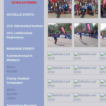
SCHULAKTIONEN
AKTUELLE STARTS:
15.8. Volksfestlauf Kelheim
19.9. Landkreislauf
Regensburg
BISHERIGE EVENTS
Kaminkehrerlauf in
Mühlbach
INFOS
BILDER
Charity Stadtlauf
Schwandorf
INFOS
BILDER
VIDEO
Regensburg Marathon