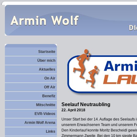
Startseite
Über mich
Aktuelles
On Air
Off Air
Benefiz
Seelauf Neutraubling
Mitschnitte
22. April 2018
EVR-Videos
Unser Start bei der 14. Auflage des Seelaufs 
Armin Wolf Arena
unserem Erwachsenen Team und unserem Fu
Den Kinderlauf konnte Moritz Bescheidl gewi
Links
Zimmermann Zweite. Bei den 10 km siegte Barb