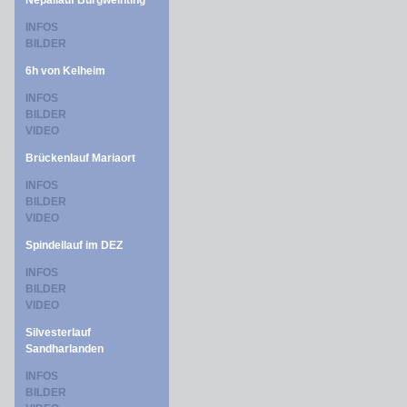
Nepallauf Burgweinting
INFOS
BILDER
6h von Kelheim
INFOS
BILDER
VIDEO
Brückenlauf Mariaort
INFOS
BILDER
VIDEO
Spindellauf im DEZ
INFOS
BILDER
VIDEO
Silvesterlauf
Sandharlanden
INFOS
BILDER