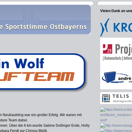
Vielen Dank an un
in Neutraubling war ein großer Erfolg. Wir waren mit
ture Team dabei.
nnen. Über die 6 km wurde Sabine Dollinger Erste, Holly
ara Ferstl vor Chrissy Blößl.