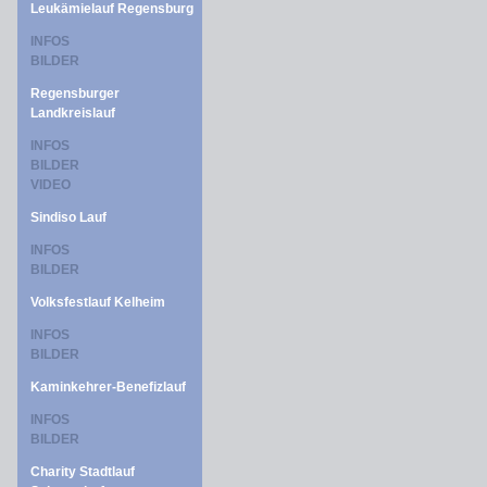
Leukämielauf Regensburg
INFOS
BILDER
Regensburger
Landkreislauf
INFOS
BILDER
VIDEO
Sindiso Lauf
INFOS
BILDER
Volksfestlauf Kelheim
INFOS
BILDER
Kaminkehrer-Benefizlauf
INFOS
BILDER
Charity Stadtlauf