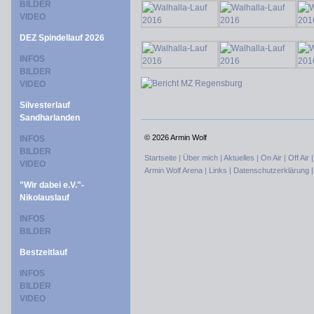
BILDER
VIDEO
DEZ Spindellauf 2026
INFOS
BILDER
VIDEO
Silvesterlauf
Sandharlanden
©
2026 Armin Wolf
INFOS
BILDER
Startseite |
Über mich |
Aktuelles |
On Air |
Off Air 
VIDEO
Armin Wolf Arena |
Links |
Datenschutzerklärung 
"Wir dabei e.V."-
Nikolauslauf
INFOS
BILDER
Bestzeitlauf
INFOS
BILDER
VIDEO