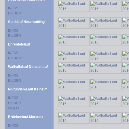
INFOS
BILDER
Stadtlauf Neutraubling
INFOS
BILDER
Ehrenfelslauf
INFOS
BILDER
Walhallalauf Donaustauf
INFOS
BILDER
6-Stunden-Lauf Kelheim
INFOS
BILDER
VIDEO
Brückenlauf Mariaort
INFOS