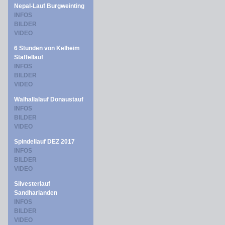
Nepal-Lauf Burgweinting
INFOS
BILDER
VIDEO
6 Stunden von Kelheim
Staffellauf
INFOS
BILDER
VIDEO
Walhallalauf Donaustauf
INFOS
BILDER
VIDEO
Spindellauf DEZ 2017
INFOS
BILDER
VIDEO
Silvesterlauf
Sandharlanden
INFOS
BILDER
VIDEO