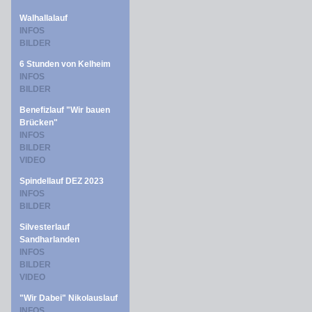
Walhallalauf
INFOS
BILDER
6 Stunden von Kelheim
INFOS
BILDER
Benefizlauf "Wir bauen
Brücken"
INFOS
BILDER
VIDEO
Spindellauf DEZ 2023
INFOS
BILDER
Silvesterlauf
Sandharlanden
INFOS
BILDER
VIDEO
"Wir Dabei" Nikolauslauf
INFOS