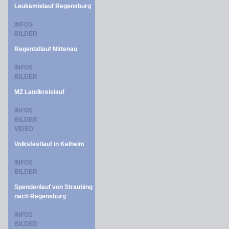
Leukämielauf Regensburg
INFOS
BILDER
Regentallauf Nittenau
INFOS
BILDER
MZ Landkreislauf
INFOS
BILDER
VIDEO
Volksfestlauf in Kelheim
INFOS
BILDER
Spendenlauf von Straubing
nach Regensburg
INFOS
BILDER