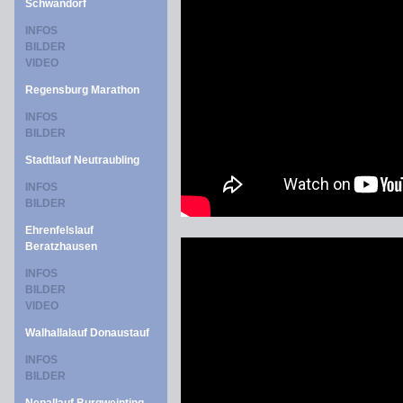
Schwandorf
INFOS
BILDER
VIDEO
Regensburg Marathon
INFOS
BILDER
Stadtlauf Neutraubling
INFOS
BILDER
Ehrenfelslauf
Beratzhausen
INFOS
BILDER
VIDEO
Walhallalauf Donaustauf
INFOS
BILDER