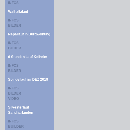
INFOS
Walhallalauf
INFOS
BILDER
Nepallauf in Burgweinting
INFOS
BILDER
6 Stunden Lauf Kelheim
INFOS
BILDER
Spindellauf im DEZ 2019
INFOS
BILDER
VIDEO
Silvesterlauf
Sandharlanden
INFOS
BUILDER