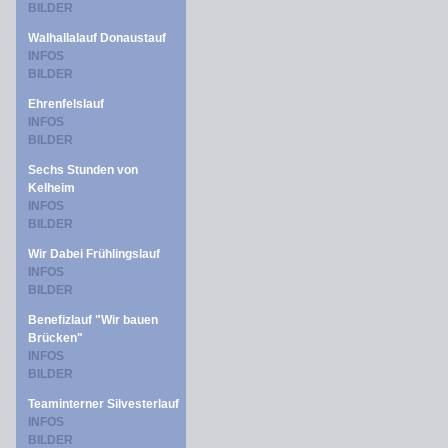
BILDER
Walhallalauf Donaustauf
INFOS
BILDER
Ehrenfelslauf
INFOS
BILDER
Sechs Stunden von
Kelheim
INFOS
BILDER
Wir Dabei Frühlingslauf
INFOS
BILDER
Benefizlauf "Wir bauen
Brücken"
INFOS
BILDER
Teaminterner Silvesterlauf
INFOS
BILDER