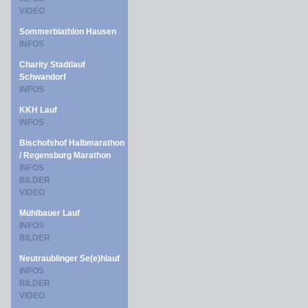
VIDEO
Sommerbiathlon Hausen
INFOS
Charity Stadtlauf
Schwandorf
INFOS
KKH Lauf
INFOS
Bischofshof Halbmarathon
/ Regensburg Marathon
INFOS
BILDER
VIDEO
Mühlbauer Lauf
INFOS
BILDER
Neutraublinger Se(e)hlauf
INFOS
BILDER
VIDEO