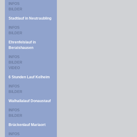
INFOS
BILDER
Stadtlauf in Neutraubling
INFOS
BILDER
Ehrenfelslauf in
Beratshausen
INFOS
BILDER
VIDEO
6 Stunden Lauf Kelheim
INFOS
BILDER
Walhallalauf Donaustauf
INFOS
BILDER
Brückenlauf Mariaort
INFOS