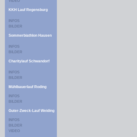
VIDEO
KKH Lauf Regensburg
INFOS
BILDER
Sommerbiathlon Hausen
INFOS
BILDER
Charitylauf Schwandorf
INFOS
BILDER
Mühlbauerlauf Roding
INFOS
BILDER
Guter-Zweck-Lauf Weiding
INFOS
BILDER
VIDEO