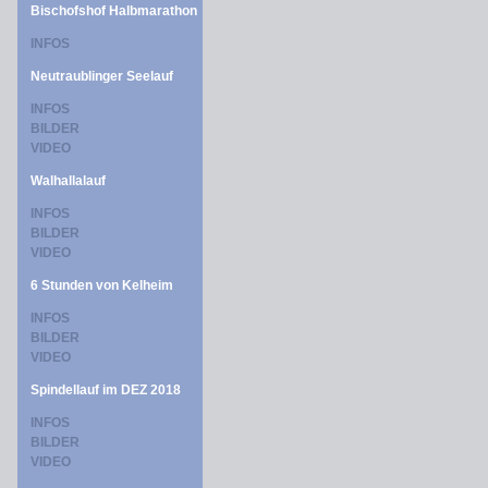
Bischofshof Halbmarathon
INFOS
Neutraublinger Seelauf
INFOS
BILDER
VIDEO
Walhallalauf
INFOS
BILDER
VIDEO
6 Stunden von Kelheim
INFOS
BILDER
VIDEO
Spindellauf im DEZ 2018
INFOS
BILDER
VIDEO