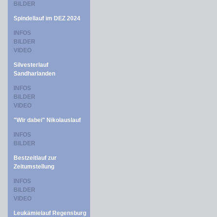
BILDER
Spindellauf im DEZ 2024
INFOS
BILDER
VIDEO
Silvesterlauf
Sandharlanden
INFOS
BILDER
VIDEO
"Wir dabei" Nikolauslauf
INFOS
BILDER
Bestzeitlauf zur
Zeitumstellung
INFOS
BILDER
VIDEO
Leukämielauf Regensburg