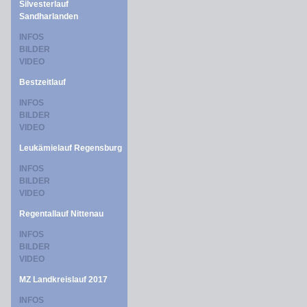
Silvesterlauf
Sandharlanden
INFOS
BILDER
VIDEO
Bestzeitlauf
INFOS
BILDER
VIDEO
Leukämielauf Regensburg
INFOS
BILDER
VIDEO
Regentallauf Nittenau
INFOS
BILDER
VIDEO
MZ Landkreislauf 2017
INFOS