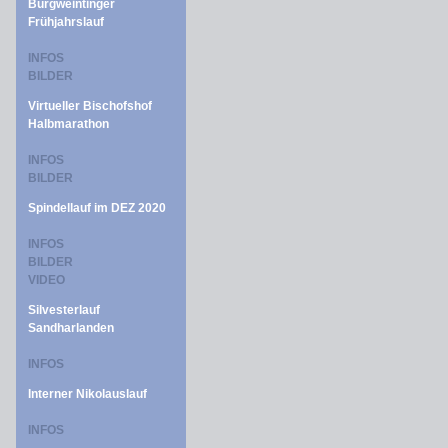
Burgweintinger
Frühjahrslauf
INFOS
BILDER
Virtueller Bischofshof
Halbmarathon
INFOS
BILDER
Spindellauf im DEZ 2020
INFOS
BILDER
VIDEO
Silvesterlauf
Sandharlanden
INFOS
Interner Nikolauslauf
INFOS