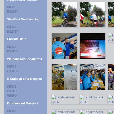
INFOS
BILDER
Stadtlauf Neutraubling
INFOS
BILDER
Ehrenfelslauf
INFOS
BILDER
Walhallalauf Donaustauf
INFOS
BILDER
6-Stunden-Lauf Kelheim
INFOS
BILDER
VIDEO
Brückenlauf Mariaort
INFOS