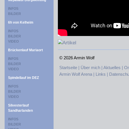
Nepallauf Burgweinting
INFOS
BILDER
6h von Kelheim
INFOS
BILDER
VIDEO
Brückenlauf Mariaort
©
2026 Armin Wolf
INFOS
BILDER
Startseite |
Über mich |
Aktuelles |
On
VIDEO
Armin Wolf Arena |
Links |
Datenschu
Spindellauf im DEZ
INFOS
BILDER
VIDEO
Silvesterlauf
Sandharlanden
INFOS
BILDER