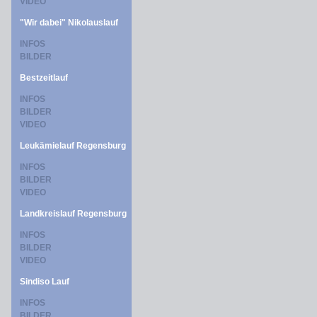
VIDEO
"Wir dabei" Nikolauslauf
INFOS
BILDER
Bestzeitlauf
INFOS
BILDER
VIDEO
Leukämielauf Regensburg
INFOS
BILDER
VIDEO
Landkreislauf Regensburg
INFOS
BILDER
VIDEO
Sindiso Lauf
INFOS
BILDER