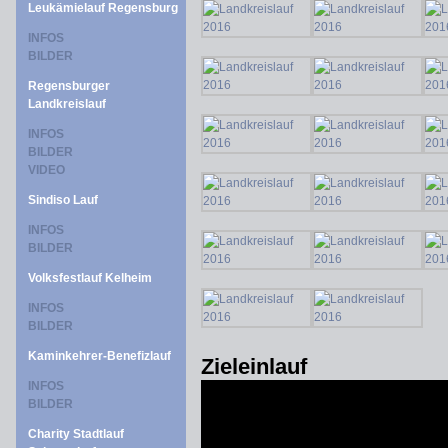
Leukämielauf Regensburg
INFOS
BILDER
Regensburger
Landkreislauf
INFOS
BILDER
VIDEO
Sindiso Lauf
INFOS
BILDER
Volksfestlauf Kelheim
INFOS
BILDER
Kaminkehrer-Benefizlauf
Zieleinlauf
INFOS
BILDER
Charity Stadtlauf