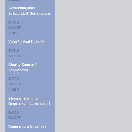
Verbindungslauf
Schwandorf-Regensburg
INFOS
BILDER
VIDEO
Volksfestlauf Kelheim
INFOS
BILDER
Charity Stadtlauf
Schwandorf
INFOS
BILDER
VIDEO
Inklusionslauf mit
Gymnasium Lappersdorf
INFOS
BILDER
Regensburg Marathon