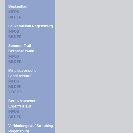
Bestzeitlauf
INFOS
BILDER
Leukämielauf Regensburg
INFOS
BILDER
Sommer Trail
Bernhardswald
INFOS
BILDER
Mittelbayerische
Landkreislauf
INFOS
BILDER
VIDEOS
Beratzhausener
Ehrenfelslauf
INFOS
BILDER
Verbindungslauf Straubing-
Regensburg