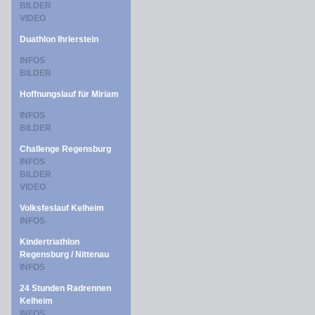
BILDER
VIDEO
Duathlon Ihrlerstein
INFOS
BILDER
Hoffnungslauf für Miriam
INFOS
BILDER
Challenge Regensburg
INFOS
BILDER
VIDEO
Volksfeslauf Kelheim
INFOS
Kindertriathlon
Regensburg / Nittenau
INFOS
24 Stunden Radrennen
Kelheim
INFOS