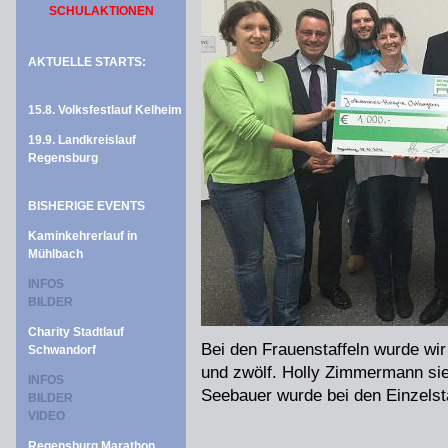
SCHULAKTIONEN
AKTUELLE STARTS:
15.8. Volksfestlauf Kelheim
19.9. Landkreislauf
Regensburg
BISHERIGE EVENTS
Kaminkehrerlauf in
Mühlbach
INFOS
BILDER
Charity Stadtlauf
Bei den Frauenstaffeln wurde wir 
Schwandorf
und zwölf. Holly Zimmermann sie
INFOS
Seebauer wurde bei den Einzelsta
BILDER
VIDEO
Regensburg Marathon