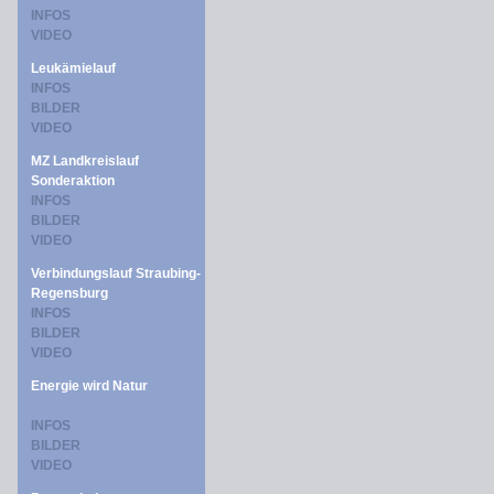
INFOS
VIDEO
Leukämielauf
INFOS
BILDER
VIDEO
MZ Landkreislauf
Sonderaktion
INFOS
BILDER
VIDEO
Verbindungslauf Straubing-
Regensburg
INFOS
BILDER
VIDEO
Energie wird Natur
INFOS
BILDER
VIDEO