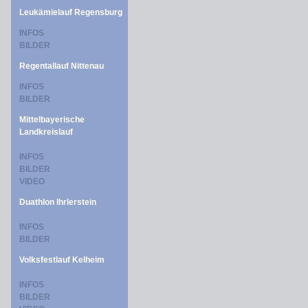
Leukämielauf Regensburg
INFOS
BILDER
Regentallauf Nittenau
INFOS
BILDER
Mittelbayerische
Landkreislauf
INFOS
BILDER
VIDEO
Duathlon Ihrlerstein
INFOS
BILDER
Volksfestlauf Kelheim
INFOS
BILDER