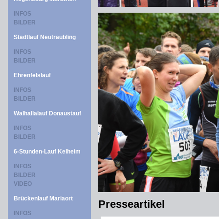
INFOS
BILDER
Stadtlauf Neutraubling
INFOS
BILDER
Ehrenfelslauf
INFOS
BILDER
Walhallalauf Donaustauf
INFOS
BILDER
6-Stunden-Lauf Kelheim
INFOS
BILDER
VIDEO
Brückenlauf Mariaort
Presseartikel
INFOS