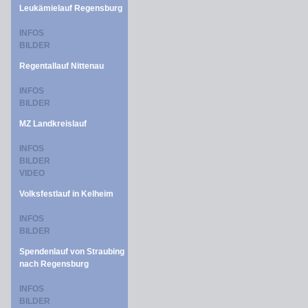
Leukämielauf Regensburg
INFOS
BILDER
Regentallauf Nittenau
INFOS
BILDER
MZ Landkreislauf
INFOS
BILDER
VIDEO
Volksfestlauf in Kelheim
INFOS
BILDER
Spendenlauf von Straubing
nach Regensburg
INFOS
BILDER