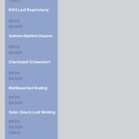
VIDEO
KKH Lauf Regensburg
INFOS
BILDER
Sommerbiathlon Hausen
INFOS
BILDER
Charitylauf Schwandorf
INFOS
BILDER
Mühlbauerlauf Roding
INFOS
BILDER
Guter-Zweck-Lauf Weiding
INFOS
BILDER
VIDEO