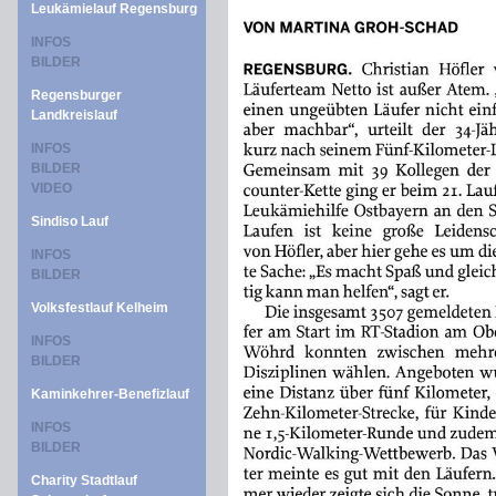
Leukämielauf Regensburg
INFOS
BILDER
Regensburger
Landkreislauf
INFOS
BILDER
VIDEO
Sindiso Lauf
INFOS
BILDER
Volksfestlauf Kelheim
INFOS
BILDER
Kaminkehrer-Benefizlauf
INFOS
BILDER
Charity Stadtlauf