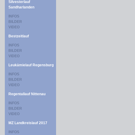
Silvesterlauf
Sandharlanden
INFOS
BILDER
VIDEO
Bestzeitlauf
INFOS
BILDER
VIDEO
Leukämielauf Regensburg
INFOS
BILDER
VIDEO
Regentallauf Nittenau
INFOS
BILDER
VIDEO
MZ Landkreislauf 2017
INFOS