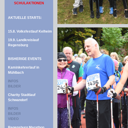
SCHULAKTIONEN
AKTUELLE STARTS:
15.8. Volksfestlauf Kelheim
19.9. Landkreislauf
Regensburg
BISHERIGE EVENTS
Kaminkehrerlauf in
Mühlbach
INFOS
BILDER
Charity Stadtlauf
Schwandorf
INFOS
BILDER
VIDEO
Regensburg Marathon