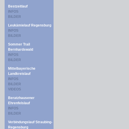
Bestzeitlauf
INFOS
BILDER
Leukämielauf Regensburg
INFOS
BILDER
Sommer Trail
Bernhardswald
INFOS
BILDER
Mittelbayerische
Landkreislauf
INFOS
BILDER
VIDEOS
Beratzhausener
Ehrenfelslauf
INFOS
BILDER
Verbindungslauf Straubing-
Regensburg