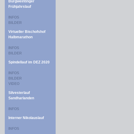
Burgweintinger
Frühjahrslauf
INFOS
BILDER
Virtueller Bischofshof
Halbmarathon
INFOS
BILDER
Spindellauf im DEZ 2020
INFOS
BILDER
VIDEO
Silvesterlauf
Sandharlanden
INFOS
Interner Nikolauslauf
INFOS