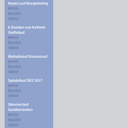
Nepal-Lauf Burgweinting
INFOS
BILDER
VIDEO
6 Stunden von Kelheim
Staffellauf
INFOS
BILDER
VIDEO
Walhallalauf Donaustauf
INFOS
BILDER
VIDEO
Spindellauf DEZ 2017
INFOS
BILDER
VIDEO
Silvesterlauf
Sandharlanden
INFOS
BILDER
VIDEO