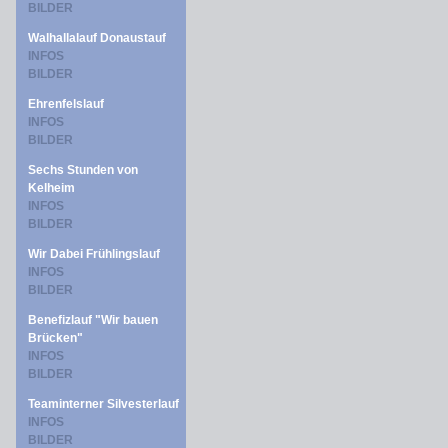
BILDER
Walhallalauf Donaustauf
INFOS
BILDER
Ehrenfelslauf
INFOS
BILDER
Sechs Stunden von
Kelheim
INFOS
BILDER
Wir Dabei Frühlingslauf
INFOS
BILDER
Benefizlauf "Wir bauen
Brücken"
INFOS
BILDER
Teaminterner Silvesterlauf
INFOS
BILDER