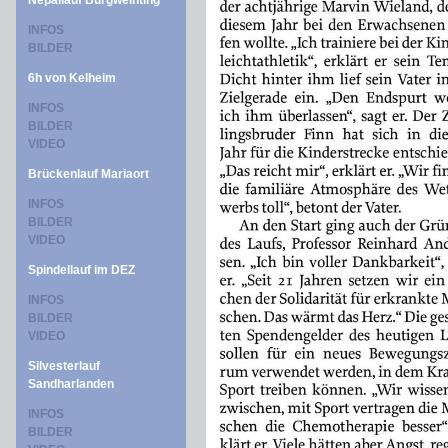
Nepallauf Burgweinting
INFOS
BILDER
6h von Kelheim
INFOS
BILDER
VIDEO
Brückenlauf Mariaort
INFOS
BILDER
VIDEO
Spindellauf im DEZ
INFOS
BILDER
VIDEO
Silvesterlauf
Sandharlanden
INFOS
BILDER