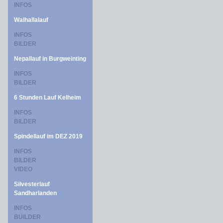
INFOS
Walhallalauf
INFOS
BILDER
Nepallauf in Burgweinting
INFOS
BILDER
6 Stunden Lauf Kelheim
INFOS
BILDER
Spindellauf im DEZ 2019
INFOS
BILDER
VIDEO
Silvesterlauf
Sandharlanden
INFOS
BUILDER