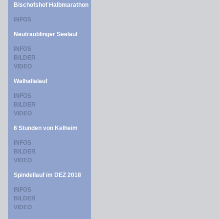
Bischofshof Halbmarathon
INFOS
Neutraublinger Seelauf
INFOS
BILDER
VIDEO
Walhallalauf
INFOS
BILDER
VIDEO
6 Stunden von Kelheim
INFOS
BILDER
VIDEO
Spindellauf im DEZ 2018
INFOS
BILDER
VIDEO