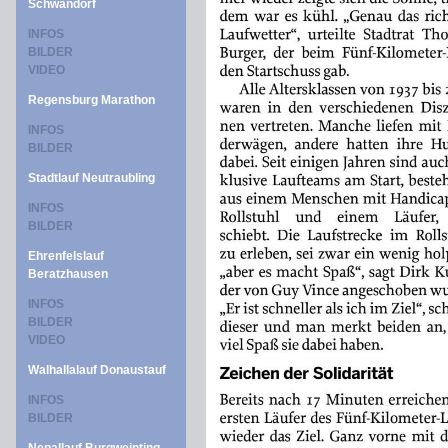
Schwandorf
INFOS
BILDER
VIDEO
Regensburg Marathon
INFOS
BILDER
Stadtlauf Neutraubling
INFOS
BILDER
Ehrenfelslauf
Beratzhausen
INFOS
BILDER
VIDEO
Walhallalauf Donaustauf
INFOS
BILDER