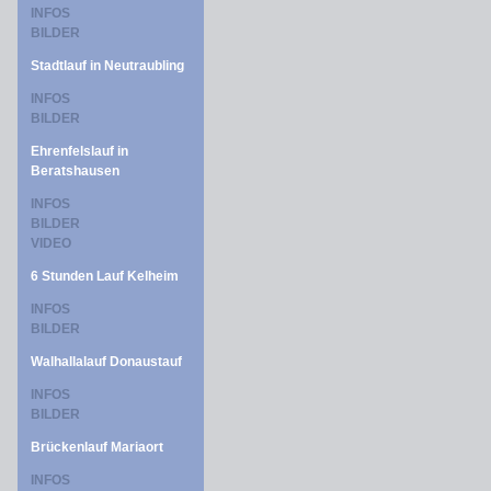
INFOS
BILDER
Stadtlauf in Neutraubling
INFOS
BILDER
Ehrenfelslauf in
Beratshausen
INFOS
BILDER
VIDEO
6 Stunden Lauf Kelheim
INFOS
BILDER
Walhallalauf Donaustauf
INFOS
BILDER
Brückenlauf Mariaort
INFOS