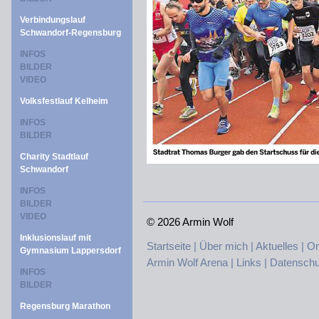
Verbindungslauf
Schwandorf-Regensburg
INFOS
BILDER
VIDEO
Volksfestlauf Kelheim
INFOS
BILDER
Charity Stadtlauf
Schwandorf
INFOS
BILDER
VIDEO
©
2026 Armin Wolf
Inklusionslauf mit
Startseite |
Über mich |
Aktuelles |
On
Gymnasium Lappersdorf
Armin Wolf Arena |
Links |
Datenschu
INFOS
BILDER
Regensburg Marathon