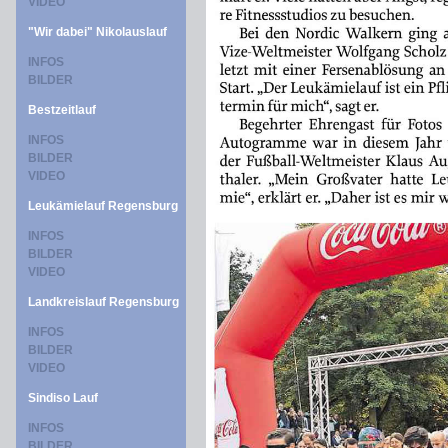
VIDEO
"Wir dabei" Nikolauslauf
INFOS
BILDER
Bestzeitlauf
INFOS
BILDER
VIDEO
Leukämielauf Regensburg
INFOS
BILDER
VIDEO
Landkreislauf Regensburg
INFOS
BILDER
VIDEO
Sindiso Lauf
INFOS
BILDER