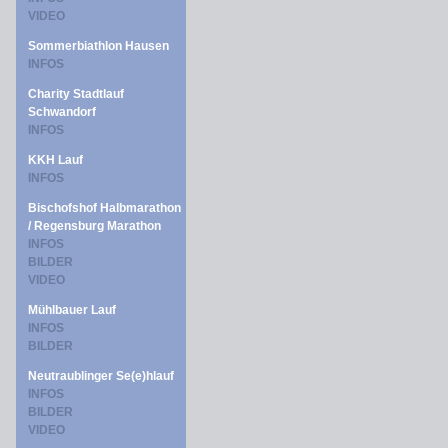
VIDEO
Sommerbiathlon Hausen
INFOS
Charity Stadtlauf
Schwandorf
INFOS
KKH Lauf
INFOS
Bischofshof Halbmarathon
/ Regensburg Marathon
INFOS
BILDER
VIDEO
Mühlbauer Lauf
INFOS
BILDER
Neutraublinger Se(e)hlauf
INFOS
BILDER
VIDEO