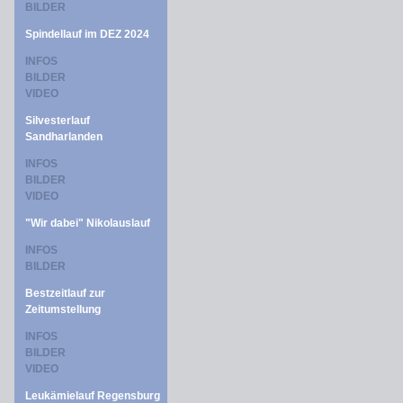
BILDER
Spindellauf im DEZ 2024
INFOS
BILDER
VIDEO
Silvesterlauf
Sandharlanden
INFOS
BILDER
VIDEO
"Wir dabei" Nikolauslauf
INFOS
BILDER
Bestzeitlauf zur
Zeitumstellung
INFOS
BILDER
VIDEO
Leukämielauf Regensburg