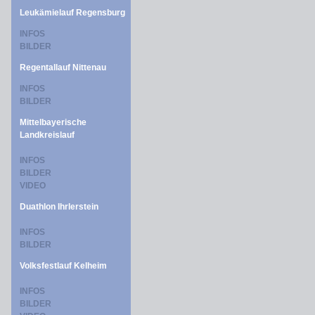
Leukämielauf Regensburg
INFOS
BILDER
Regentallauf Nittenau
INFOS
BILDER
Mittelbayerische
Landkreislauf
INFOS
BILDER
VIDEO
Duathlon Ihrlerstein
INFOS
BILDER
Volksfestlauf Kelheim
INFOS
BILDER