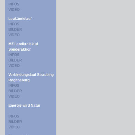
INFOS
VIDEO
Leukämielauf
INFOS
BILDER
VIDEO
MZ Landkreislauf
Sonderaktion
INFOS
BILDER
VIDEO
Verbindungslauf Straubing-
Regensburg
INFOS
BILDER
VIDEO
Energie wird Natur
INFOS
BILDER
VIDEO