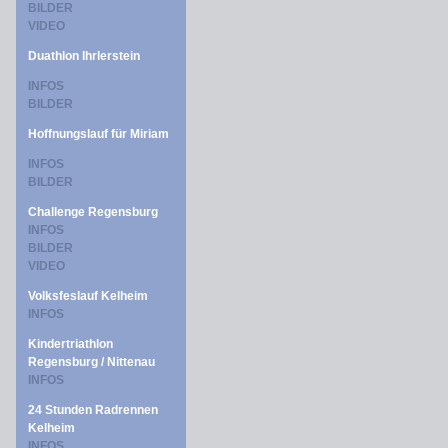
BILDER
VIDEO
Duathlon Ihrlerstein
INFOS
BILDER
Hoffnungslauf für Miriam
INFOS
BILDER
Challenge Regensburg
INFOS
BILDER
VIDEO
Volksfeslauf Kelheim
INFOS
Kindertriathlon
Regensburg / Nittenau
INFOS
24 Stunden Radrennen
Kelheim
INFOS