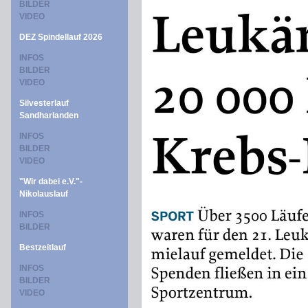
BILDER
VIDEO
DEZ Spindellauf 2026
INFOS
BILDER
VIDEO
Silvesterlauf
Sandharlanden
INFOS
BILDER
VIDEO
"Wir dabei e.V."-
Nikolauslauf
INFOS
BILDER
Bestzeitlauf
INFOS
BILDER
VIDEO