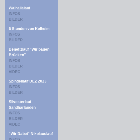
Walhallalauf
INFOS
BILDER
6 Stunden von Kelheim
INFOS
BILDER
Benefizlauf "Wir bauen
Brücken"
INFOS
BILDER
VIDEO
Spindellauf DEZ 2023
INFOS
BILDER
Silvesterlauf
Sandharlanden
INFOS
BILDER
VIDEO
"Wir Dabei" Nikolauslauf
INFOS