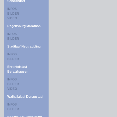
Schwandorf
INFOS
BILDER
VIDEO
Regensburg Marathon
INFOS
BILDER
Stadtlauf Neutraubling
INFOS
BILDER
Ehrenfelslauf
Beratzhausen
INFOS
BILDER
VIDEO
Walhallalauf Donaustauf
INFOS
BILDER