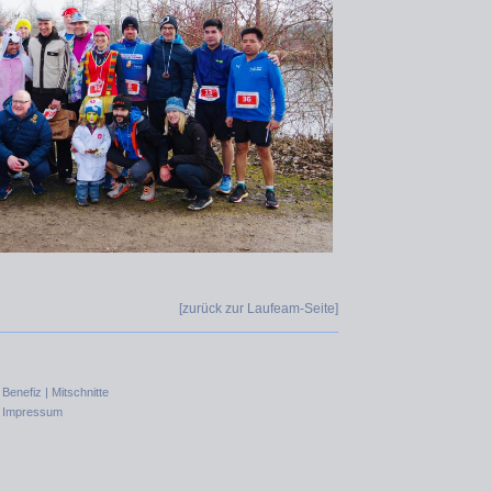
[zurück zur Laufeam-Seite
]
|
Benefiz |
Mitschnitte
|
Impressum