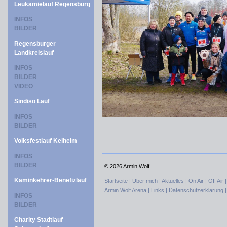
Leukämielauf Regensburg
INFOS
BILDER
Regensburger
Landkreislauf
INFOS
BILDER
VIDEO
Sindiso Lauf
INFOS
BILDER
Volksfestlauf Kelheim
INFOS
BILDER
©
2026 Armin Wolf
Kaminkehrer-Benefizlauf
Startseite |
Über mich |
Aktuelles |
On Air |
Off Air 
Armin Wolf Arena |
Links |
Datenschutzerklärung 
INFOS
BILDER
Charity Stadtlauf