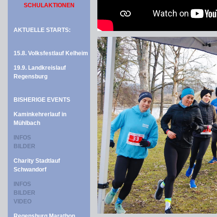
SCHULAKTIONEN
AKTUELLE STARTS:
15.8. Volksfestlauf Kelheim
19.9. Landkreislauf
Regensburg
BISHERIGE EVENTS
Kaminkehrerlauf in
Mühlbach
INFOS
BILDER
Charity Stadtlauf
Schwandorf
INFOS
BILDER
VIDEO
Regensburg Marathon