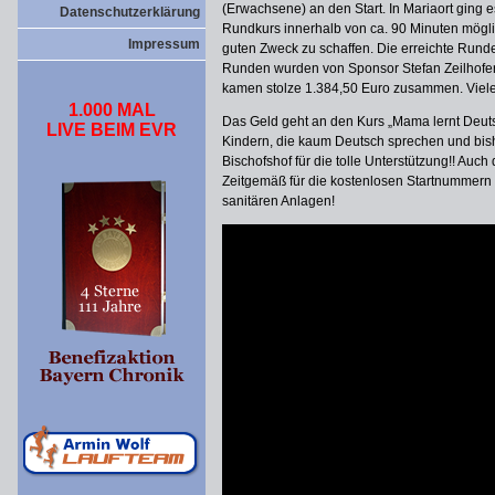
(Erwachsene) an den Start. In Mariaort ging
Datenschutzerklärung
Rundkurs innerhalb von ca. 90 Minuten möglic
Impressum
guten Zweck zu schaffen. Die erreichte Rund
Runden wurden von Sponsor Stefan Zeilhofer 
kamen stolze 1.384,50 Euro zusammen. Vielen
1.000 MAL
Das Geld geht an den Kurs „Mama lernt Deutsc
LIVE BEIM EVR
Kindern, die kaum Deutsch sprechen und bis
Bischofshof für die tolle Unterstützung!! Au
Zeitgemäß für die kostenlosen Startnummern un
sanitären Anlagen!