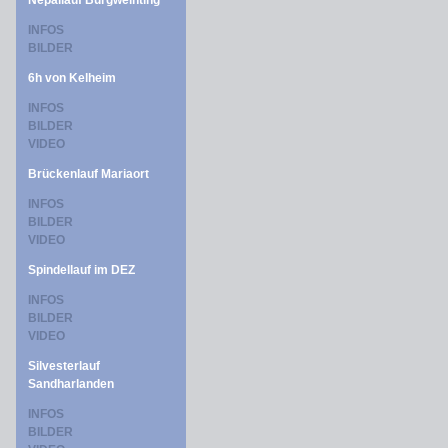
Nepallauf Burgweinting
INFOS
BILDER
6h von Kelheim
INFOS
BILDER
VIDEO
Brückenlauf Mariaort
INFOS
BILDER
VIDEO
Spindellauf im DEZ
INFOS
BILDER
VIDEO
Silvesterlauf
Sandharlanden
INFOS
BILDER