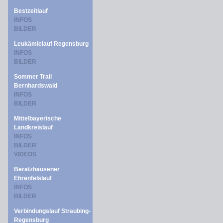
Bestzeitlauf
INFOS
BILDER
Leukämielauf Regensburg
INFOS
BILDER
Sommer Trail
Bernhardswald
INFOS
BILDER
Mittelbayerische
Landkreislauf
INFOS
BILDER
VIDEOS
Beratzhausener
Ehrenfelslauf
INFOS
BILDER
Verbindungslauf Straubing-
Regensburg