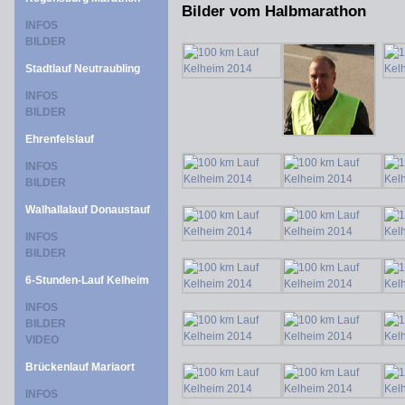
Bilder vom Halbmarathon
INFOS
BILDER
Stadtlauf Neutraubling
INFOS
BILDER
Ehrenfelslauf
INFOS
BILDER
Walhallalauf Donaustauf
INFOS
BILDER
6-Stunden-Lauf Kelheim
INFOS
BILDER
VIDEO
Brückenlauf Mariaort
INFOS