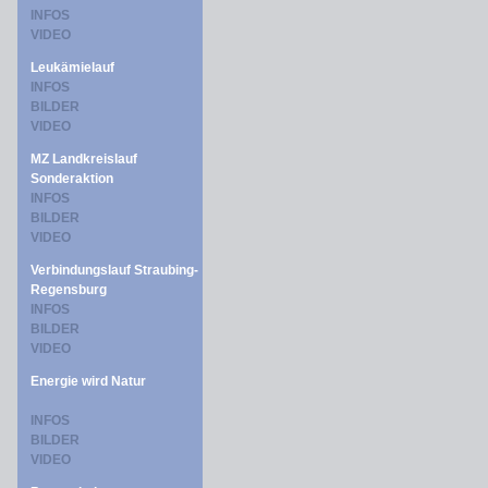
INFOS
VIDEO
Leukämielauf
INFOS
BILDER
VIDEO
MZ Landkreislauf
Sonderaktion
INFOS
BILDER
VIDEO
Verbindungslauf Straubing-
Regensburg
INFOS
BILDER
VIDEO
Energie wird Natur
INFOS
BILDER
VIDEO