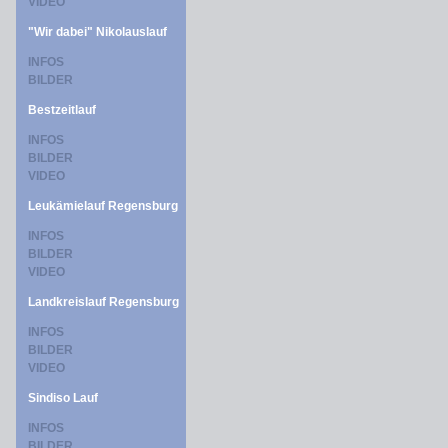
VIDEO
"Wir dabei" Nikolauslauf
INFOS
BILDER
Bestzeitlauf
INFOS
BILDER
VIDEO
Leukämielauf Regensburg
INFOS
BILDER
VIDEO
Landkreislauf Regensburg
INFOS
BILDER
VIDEO
Sindiso Lauf
INFOS
BILDER