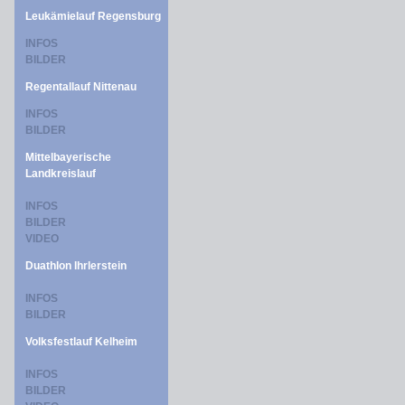
Leukämielauf Regensburg
INFOS
BILDER
Regentallauf Nittenau
INFOS
BILDER
Mittelbayerische
Landkreislauf
INFOS
BILDER
VIDEO
Duathlon Ihrlerstein
INFOS
BILDER
Volksfestlauf Kelheim
INFOS
BILDER