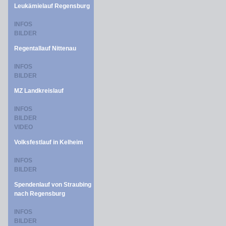
Leukämielauf Regensburg
INFOS
BILDER
Regentallauf Nittenau
INFOS
BILDER
MZ Landkreislauf
INFOS
BILDER
VIDEO
Volksfestlauf in Kelheim
INFOS
BILDER
Spendenlauf von Straubing
nach Regensburg
INFOS
BILDER