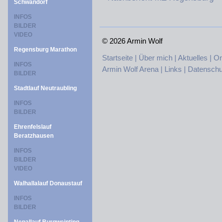
Schwandorf
INFOS
BILDER
VIDEO
©
2026 Armin Wolf
Regensburg Marathon
Startseite |
Über mich |
Aktuelles |
On
INFOS
Armin Wolf Arena |
Links |
Datenschu
BILDER
Stadtlauf Neutraubling
INFOS
BILDER
Ehrenfelslauf
Beratzhausen
INFOS
BILDER
VIDEO
Walhallalauf Donaustauf
INFOS
BILDER