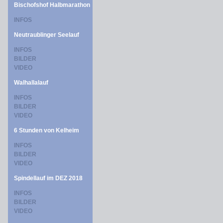
Bischofshof Halbmarathon
INFOS
Neutraublinger Seelauf
INFOS
BILDER
VIDEO
Walhallalauf
INFOS
BILDER
VIDEO
6 Stunden von Kelheim
INFOS
BILDER
VIDEO
Spindellauf im DEZ 2018
INFOS
BILDER
VIDEO