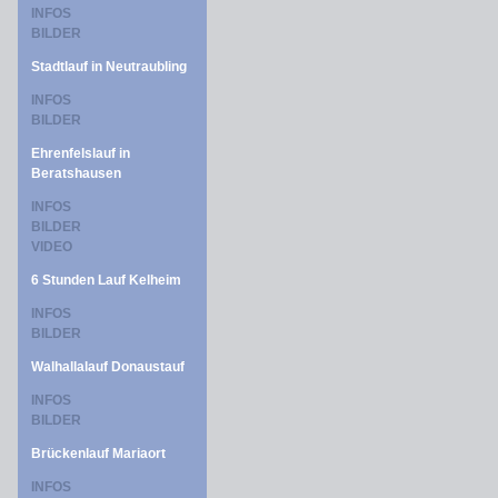
INFOS
BILDER
Stadtlauf in Neutraubling
INFOS
BILDER
Ehrenfelslauf in
Beratshausen
INFOS
BILDER
VIDEO
6 Stunden Lauf Kelheim
INFOS
BILDER
Walhallalauf Donaustauf
INFOS
BILDER
Brückenlauf Mariaort
INFOS