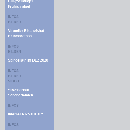
Burgweintinger
Frühjahrslauf
INFOS
BILDER
Virtueller Bischofshof
Halbmarathon
INFOS
BILDER
Spindellauf im DEZ 2020
INFOS
BILDER
VIDEO
Silvesterlauf
Sandharlanden
INFOS
Interner Nikolauslauf
INFOS