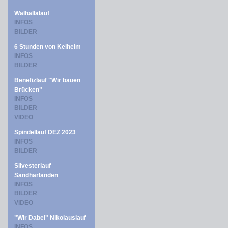
Walhallalauf
INFOS
BILDER
6 Stunden von Kelheim
INFOS
BILDER
Benefizlauf "Wir bauen
Brücken"
INFOS
BILDER
VIDEO
Spindellauf DEZ 2023
INFOS
BILDER
Silvesterlauf
Sandharlanden
INFOS
BILDER
VIDEO
"Wir Dabei" Nikolauslauf
INFOS