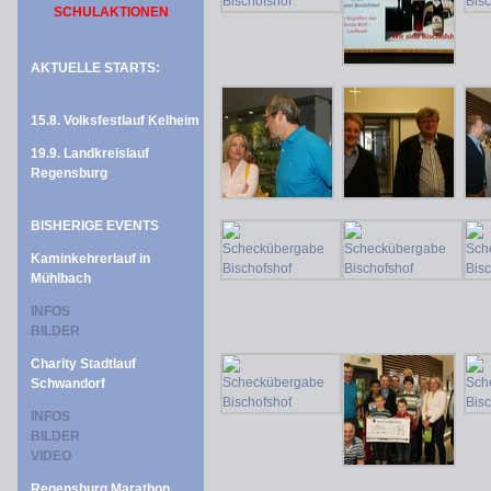
SCHULAKTIONEN
AKTUELLE STARTS:
15.8. Volksfestlauf Kelheim
19.9. Landkreislauf
Regensburg
BISHERIGE EVENTS
Kaminkehrerlauf in
Mühlbach
INFOS
BILDER
Charity Stadtlauf
Schwandorf
INFOS
BILDER
VIDEO
Regensburg Marathon