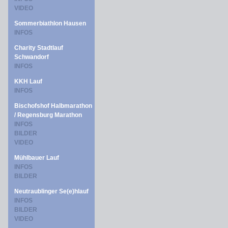
VIDEO
Sommerbiathlon Hausen
INFOS
Charity Stadtlauf
Schwandorf
INFOS
KKH Lauf
INFOS
Bischofshof Halbmarathon
/ Regensburg Marathon
INFOS
BILDER
VIDEO
Mühlbauer Lauf
INFOS
BILDER
Neutraublinger Se(e)hlauf
INFOS
BILDER
VIDEO