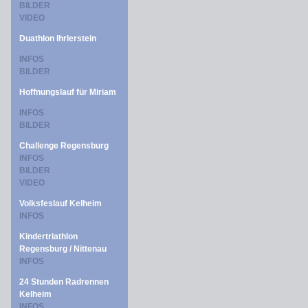
BILDER
VIDEO
Duathlon Ihrlerstein
INFOS
BILDER
Hoffnungslauf für Miriam
INFOS
BILDER
Challenge Regensburg
INFOS
BILDER
VIDEO
Volksfeslauf Kelheim
INFOS
Kindertriathlon
Regensburg / Nittenau
INFOS
24 Stunden Radrennen
Kelheim
INFOS