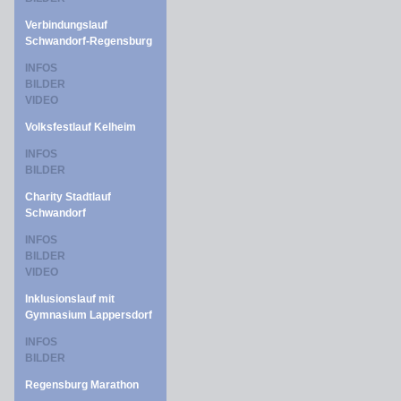
Verbindungslauf
Schwandorf-Regensburg
INFOS
BILDER
VIDEO
Volksfestlauf Kelheim
INFOS
BILDER
Charity Stadtlauf
Schwandorf
INFOS
BILDER
VIDEO
Inklusionslauf mit
Gymnasium Lappersdorf
INFOS
BILDER
Regensburg Marathon