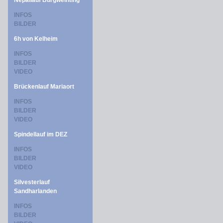
Nepallauf Burgweinting
INFOS
BILDER
6h von Kelheim
INFOS
BILDER
VIDEO
Brückenlauf Mariaort
INFOS
BILDER
VIDEO
Spindellauf im DEZ
INFOS
BILDER
VIDEO
Silvesterlauf
Sandharlanden
INFOS
BILDER