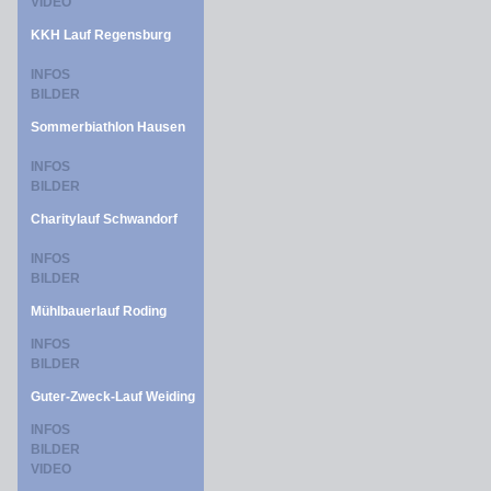
VIDEO
KKH Lauf Regensburg
INFOS
BILDER
Sommerbiathlon Hausen
INFOS
BILDER
Charitylauf Schwandorf
INFOS
BILDER
Mühlbauerlauf Roding
INFOS
BILDER
Guter-Zweck-Lauf Weiding
INFOS
BILDER
VIDEO