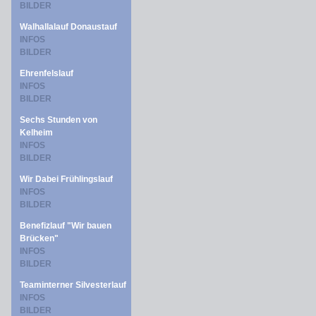
BILDER
Walhallalauf Donaustauf
INFOS
BILDER
Ehrenfelslauf
INFOS
BILDER
Sechs Stunden von
Kelheim
INFOS
BILDER
Wir Dabei Frühlingslauf
INFOS
BILDER
Benefizlauf "Wir bauen
Brücken"
INFOS
BILDER
Teaminterner Silvesterlauf
INFOS
BILDER