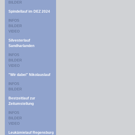
BILDER
Spindellauf im DEZ 2024
INFOS
BILDER
VIDEO
Silvesterlauf
Sandharlanden
INFOS
BILDER
VIDEO
"Wir dabei" Nikolauslauf
INFOS
BILDER
Bestzeitlauf zur
Zeitumstellung
INFOS
BILDER
VIDEO
Leukämielauf Regensburg