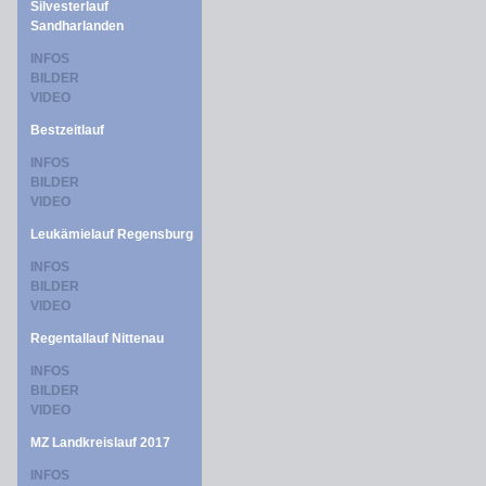
Silvesterlauf
Sandharlanden
INFOS
BILDER
VIDEO
Bestzeitlauf
INFOS
BILDER
VIDEO
Leukämielauf Regensburg
INFOS
BILDER
VIDEO
Regentallauf Nittenau
INFOS
BILDER
VIDEO
MZ Landkreislauf 2017
INFOS