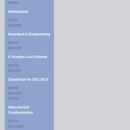
INFOS
Walhallalauf
INFOS
BILDER
Nepallauf in Burgweinting
INFOS
BILDER
6 Stunden Lauf Kelheim
INFOS
BILDER
Spindellauf im DEZ 2019
INFOS
BILDER
VIDEO
Silvesterlauf
Sandharlanden
INFOS
BUILDER