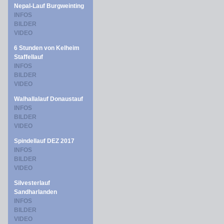
Nepal-Lauf Burgweinting
INFOS
BILDER
VIDEO
6 Stunden von Kelheim
Staffellauf
INFOS
BILDER
VIDEO
Walhallalauf Donaustauf
INFOS
BILDER
VIDEO
Spindellauf DEZ 2017
INFOS
BILDER
VIDEO
Silvesterlauf
Sandharlanden
INFOS
BILDER
VIDEO