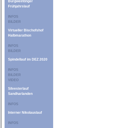
Burgweintinger
Frühjahrslauf
INFOS
BILDER
Virtueller Bischofshof
Halbmarathon
INFOS
BILDER
Spindellauf im DEZ 2020
INFOS
BILDER
VIDEO
Silvesterlauf
Sandharlanden
INFOS
Interner Nikolauslauf
INFOS