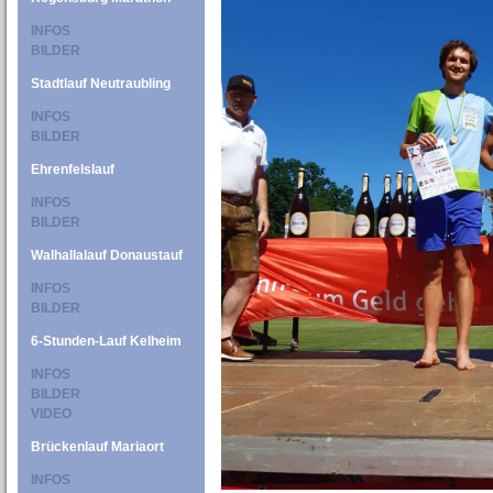
INFOS
BILDER
Stadtlauf Neutraubling
INFOS
BILDER
Ehrenfelslauf
INFOS
BILDER
Walhallalauf Donaustauf
INFOS
BILDER
6-Stunden-Lauf Kelheim
INFOS
BILDER
VIDEO
Brückenlauf Mariaort
INFOS