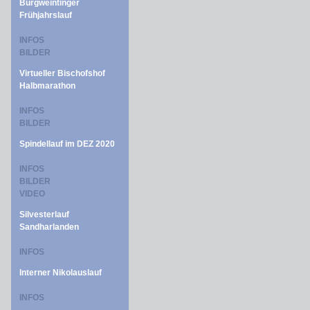
Burgweintinger
Frühjahrslauf
INFOS
BILDER
Virtueller Bischofshof
Halbmarathon
INFOS
BILDER
Spindellauf im DEZ 2020
INFOS
BILDER
VIDEO
Silvesterlauf
Sandharlanden
INFOS
Interner Nikolauslauf
INFOS