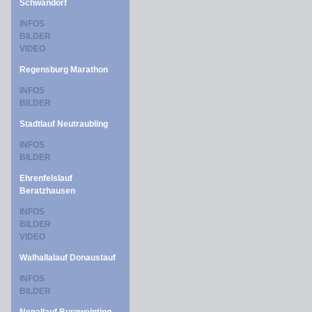
Schwandorf
INFOS
BILDER
VIDEO
Regensburg Marathon
INFOS
BILDER
Stadtlauf Neutraubling
INFOS
BILDER
Ehrenfelslauf
Beratzhausen
INFOS
BILDER
VIDEO
Walhallalauf Donaustauf
INFOS
BILDER