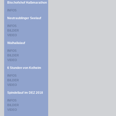
Bischofshof Halbmarathon
INFOS
Neutraublinger Seelauf
INFOS
BILDER
VIDEO
Walhallalauf
INFOS
BILDER
VIDEO
6 Stunden von Kelheim
INFOS
BILDER
VIDEO
Spindellauf im DEZ 2018
INFOS
BILDER
VIDEO