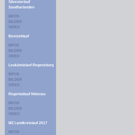
Silvesterlauf
Sandharlanden
INFOS
BILDER
VIDEO
Bestzeitlauf
INFOS
BILDER
VIDEO
Leukämielauf Regensburg
INFOS
BILDER
VIDEO
Regentallauf Nittenau
INFOS
BILDER
VIDEO
MZ Landkreislauf 2017
INFOS