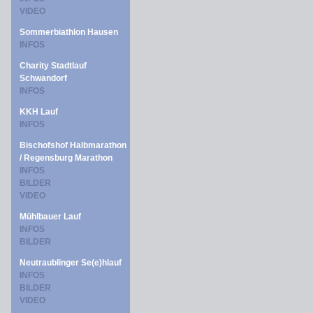
VIDEO
Sommerbiathlon Hausen
INFOS
Charity Stadtlauf
Schwandorf
INFOS
KKH Lauf
INFOS
Bischofshof Halbmarathon
/ Regensburg Marathon
INFOS
BILDER
VIDEO
Mühlbauer Lauf
INFOS
BILDER
Neutraublinger Se(e)hlauf
INFOS
BILDER
VIDEO