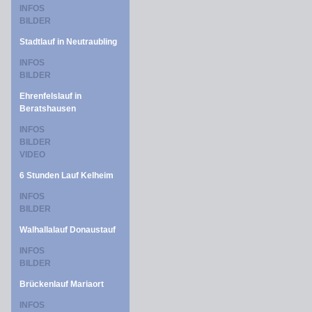
INFOS
BILDER
Stadtlauf in Neutraubling
INFOS
BILDER
Ehrenfelslauf in
Beratshausen
INFOS
BILDER
VIDEO
6 Stunden Lauf Kelheim
INFOS
BILDER
Walhallalauf Donaustauf
INFOS
BILDER
Brückenlauf Mariaort
INFOS