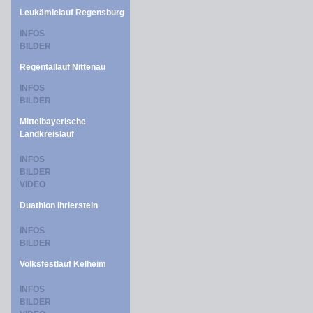
Leukämielauf Regensburg
INFOS
BILDER
Regentallauf Nittenau
INFOS
BILDER
Mittelbayerische
Landkreislauf
INFOS
BILDER
VIDEO
Duathlon Ihrlerstein
INFOS
BILDER
Volksfestlauf Kelheim
INFOS
BILDER