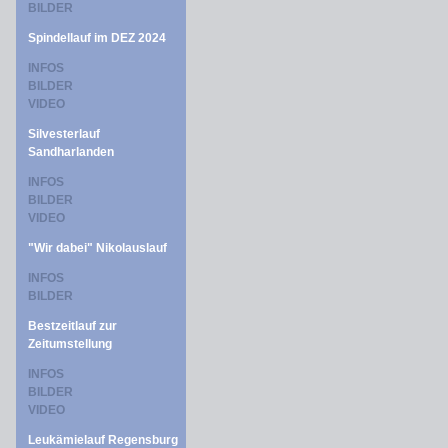
BILDER
Spindellauf im DEZ 2024
INFOS
BILDER
VIDEO
Silvesterlauf
Sandharlanden
INFOS
BILDER
VIDEO
"Wir dabei" Nikolauslauf
INFOS
BILDER
Bestzeitlauf zur
Zeitumstellung
INFOS
BILDER
VIDEO
Leukämielauf Regensburg