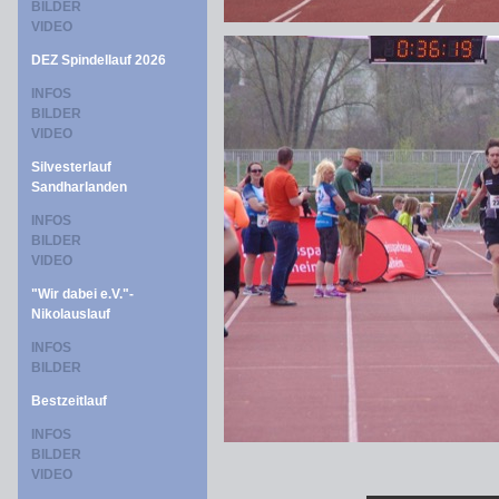
BILDER
VIDEO
DEZ Spindellauf 2026
INFOS
BILDER
VIDEO
Silvesterlauf
Sandharlanden
INFOS
BILDER
VIDEO
"Wir dabei e.V."-
Nikolauslauf
INFOS
BILDER
Bestzeitlauf
INFOS
BILDER
VIDEO