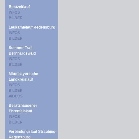
Bestzeitlauf
INFOS
BILDER
Leukämielauf Regensburg
INFOS
BILDER
Sommer Trail
Bernhardswald
INFOS
BILDER
Mittelbayerische
Landkreislauf
INFOS
BILDER
VIDEOS
Beratzhausener
Ehrenfelslauf
INFOS
BILDER
Verbindungslauf Straubing-
Regensburg