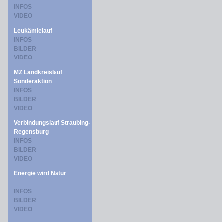
INFOS
VIDEO
Leukämielauf
INFOS
BILDER
VIDEO
MZ Landkreislauf
Sonderaktion
INFOS
BILDER
VIDEO
Verbindungslauf Straubing-
Regensburg
INFOS
BILDER
VIDEO
Energie wird Natur
INFOS
BILDER
VIDEO