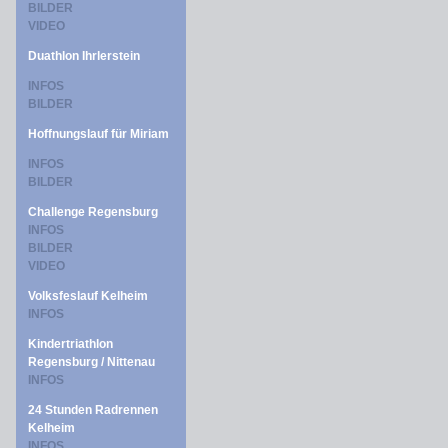
BILDER
VIDEO
Duathlon Ihrlerstein
INFOS
BILDER
Hoffnungslauf für Miriam
INFOS
BILDER
Challenge Regensburg
INFOS
BILDER
VIDEO
Volksfeslauf Kelheim
INFOS
Kindertriathlon
Regensburg / Nittenau
INFOS
24 Stunden Radrennen
Kelheim
INFOS