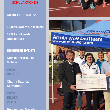
SCHULAKTIONEN
AKTUELLE STARTS:
15.8. Volksfestlauf Kelheim
19.9. Landkreislauf
Regensburg
BISHERIGE EVENTS
Kaminkehrerlauf in
Mühlbach
INFOS
BILDER
Charity Stadtlauf
Schwandorf
INFOS
BILDER
VIDEO
Regensburg Marathon