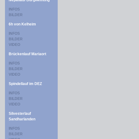
Nepallauf Burgweinting
INFOS
BILDER
6h von Kelheim
INFOS
BILDER
VIDEO
Brückenlauf Mariaort
INFOS
BILDER
VIDEO
Spindellauf im DEZ
INFOS
BILDER
VIDEO
Silvesterlauf
Sandharlanden
INFOS
BILDER