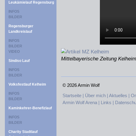
Leukämielauf Regensburg
INFOS
BILDER
Regensburger
Landkreislauf
INFOS
BILDER
VIDEO
Mittelbayerische Zeitung Kelhei
Sindiso Lauf
INFOS
BILDER
Volksfestlauf Kelheim
©
2026 Armin Wolf
INFOS
Startseite |
Über mich |
Aktuelles |
On
BILDER
Armin Wolf Arena |
Links |
Datenschu
Kaminkehrer-Benefizlauf
INFOS
BILDER
Charity Stadtlauf