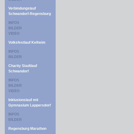
Verbindungslauf
Schwandorf-Regensburg
INFOS
BILDER
VIDEO
Volksfestlauf Kelheim
INFOS
BILDER
Charity Stadtlauf
Schwandorf
INFOS
BILDER
VIDEO
Inklusionslauf mit
Gymnasium Lappersdorf
INFOS
BILDER
Regensburg Marathon