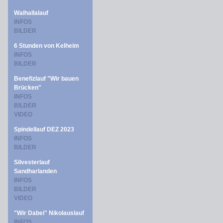
Walhallalauf
INFOS
BILDER
6 Stunden von Kelheim
INFOS
BILDER
Benefizlauf "Wir bauen
Brücken"
INFOS
BILDER
VIDEO
Spindellauf DEZ 2023
INFOS
BILDER
Silvesterlauf
Sandharlanden
INFOS
BILDER
VIDEO
"Wir Dabei" Nikolauslauf
INFOS