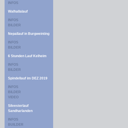
INFOS
Walhallalauf
INFOS
BILDER
Nepallauf in Burgweinting
INFOS
BILDER
6 Stunden Lauf Kelheim
INFOS
BILDER
Spindellauf im DEZ 2019
INFOS
BILDER
VIDEO
Silvesterlauf
Sandharlanden
INFOS
BUILDER