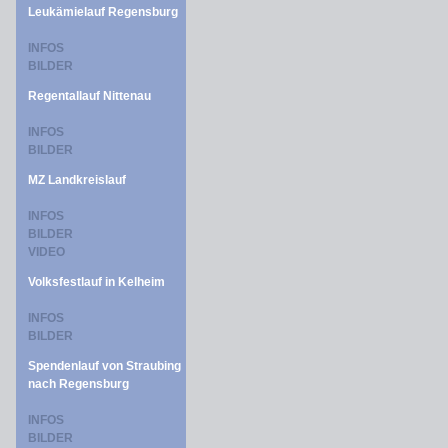
Leukämielauf Regensburg
INFOS
BILDER
Regentallauf Nittenau
INFOS
BILDER
MZ Landkreislauf
INFOS
BILDER
VIDEO
Volksfestlauf in Kelheim
INFOS
BILDER
Spendenlauf von Straubing
nach Regensburg
INFOS
BILDER