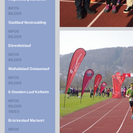
INFOS
BILDER
Stadtlauf Neutraubling
INFOS
BILDER
Ehrenfelslauf
INFOS
BILDER
Walhallalauf Donaustauf
INFOS
BILDER
6-Stunden-Lauf Kelheim
INFOS
BILDER
VIDEO
Brückenlauf Mariaort
INFOS