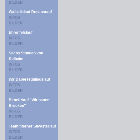
BILDER
Walhallalauf Donaustauf
INFOS
BILDER
Ehrenfelslauf
INFOS
BILDER
Sechs Stunden von
Kelheim
INFOS
BILDER
Wir Dabei Frühlingslauf
INFOS
BILDER
Benefizlauf "Wir bauen
Brücken"
INFOS
BILDER
Teaminterner Silvesterlauf
INFOS
BILDER