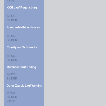
VIDEO
KKH Lauf Regensburg
INFOS
BILDER
Sommerbiathlon Hausen
INFOS
BILDER
Charitylauf Schwandorf
INFOS
BILDER
Mühlbauerlauf Roding
INFOS
BILDER
Guter-Zweck-Lauf Weiding
INFOS
BILDER
VIDEO