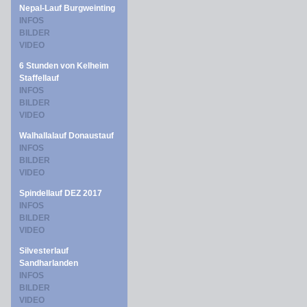
Nepal-Lauf Burgweinting
INFOS
BILDER
VIDEO
6 Stunden von Kelheim
Staffellauf
INFOS
BILDER
VIDEO
Walhallalauf Donaustauf
INFOS
BILDER
VIDEO
Spindellauf DEZ 2017
INFOS
BILDER
VIDEO
Silvesterlauf
Sandharlanden
INFOS
BILDER
VIDEO