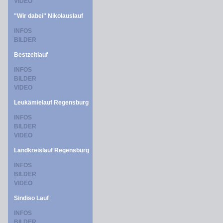
VIDEO
"Wir dabei" Nikolauslauf
INFOS
BILDER
Bestzeitlauf
INFOS
BILDER
VIDEO
Leukämielauf Regensburg
INFOS
BILDER
VIDEO
Landkreislauf Regensburg
INFOS
BILDER
VIDEO
Sindiso Lauf
INFOS
BILDER