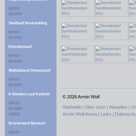
INFOS
BILDER
Stadtlauf Neutraubling
INFOS
BILDER
Ehrenfelslauf
INFOS
BILDER
Walhallalauf Donaustauf
INFOS
BILDER
6-Stunden-Lauf Kelheim
©
2026 Armin Wolf
INFOS
Startseite |
Über mich |
Aktuelles |
On
BILDER
Armin Wolf Arena |
Links |
Datenschu
VIDEO
Brückenlauf Mariaort
INFOS