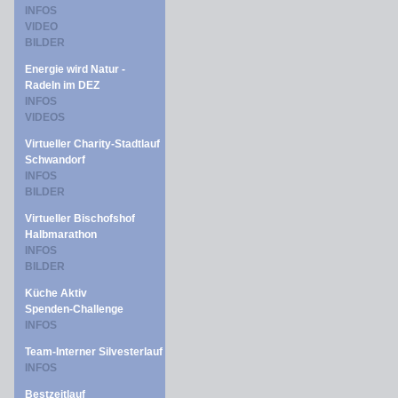
INFOS
VIDEO
BILDER
Energie wird Natur -
Radeln im DEZ
INFOS
VIDEOS
Virtueller Charity-Stadtlauf
Schwandorf
INFOS
BILDER
Virtueller Bischofshof
Halbmarathon
INFOS
BILDER
Küche Aktiv
Spenden-Challenge
INFOS
Team-Interner Silvesterlauf
INFOS
Bestzeitlauf