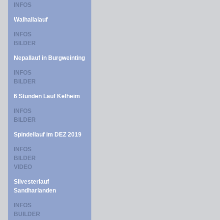
INFOS
Walhallalauf
INFOS
BILDER
Nepallauf in Burgweinting
INFOS
BILDER
6 Stunden Lauf Kelheim
INFOS
BILDER
Spindellauf im DEZ 2019
INFOS
BILDER
VIDEO
Silvesterlauf
Sandharlanden
INFOS
BUILDER