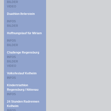
BILDER
VIDEO
Duathlon Ihrlerstein
INFOS
BILDER
Hoffnungslauf für Miriam
INFOS
BILDER
Challenge Regensburg
INFOS
BILDER
VIDEO
Volksfeslauf Kelheim
INFOS
Kindertriathlon
Regensburg / Nittenau
INFOS
24 Stunden Radrennen
Kelheim
INFOS