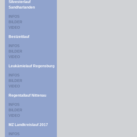
Silvesterlauf
Sandharlanden
INFOS
BILDER
VIDEO
Bestzeitlauf
INFOS
BILDER
VIDEO
Leukämielauf Regensburg
INFOS
BILDER
VIDEO
Regentallauf Nittenau
INFOS
BILDER
VIDEO
MZ Landkreislauf 2017
INFOS