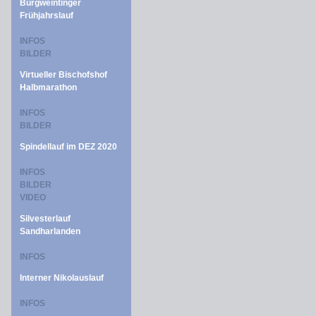
Burgweintinger
Frühjahrslauf
INFOS
BILDER
Virtueller Bischofshof
Halbmarathon
INFOS
BILDER
Spindellauf im DEZ 2020
INFOS
BILDER
VIDEO
Silvesterlauf
Sandharlanden
INFOS
Interner Nikolauslauf
INFOS