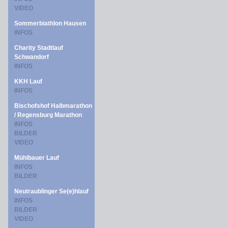
VIDEO
Sommerbiathlon Hausen
INFOS
Charity Stadtlauf
Schwandorf
INFOS
KKH Lauf
INFOS
Bischofshof Halbmarathon
/ Regensburg Marathon
INFOS
BILDER
VIDEO
Mühlbauer Lauf
INFOS
BILDER
Neutraublinger Se(e)hlauf
INFOS
BILDER
VIDEO