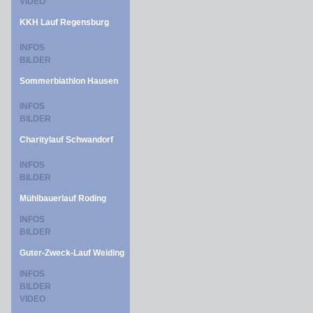
VIDEO
KKH Lauf Regensburg
INFOS
BILDER
Sommerbiathlon Hausen
INFOS
BILDER
Charitylauf Schwandorf
INFOS
BILDER
Mühlbauerlauf Roding
INFOS
BILDER
Guter-Zweck-Lauf Weiding
INFOS
BILDER
VIDEO