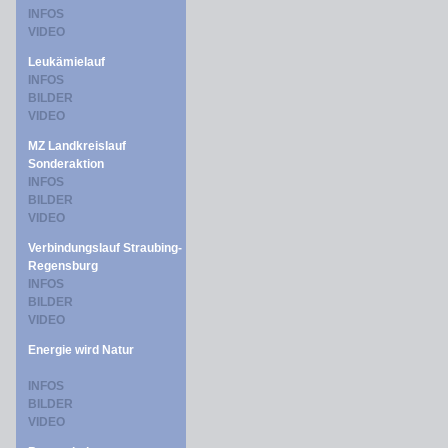
INFOS
VIDEO
Leukämielauf
INFOS
BILDER
VIDEO
MZ Landkreislauf
Sonderaktion
INFOS
BILDER
VIDEO
Verbindungslauf Straubing-
Regensburg
INFOS
BILDER
VIDEO
Energie wird Natur
INFOS
BILDER
VIDEO