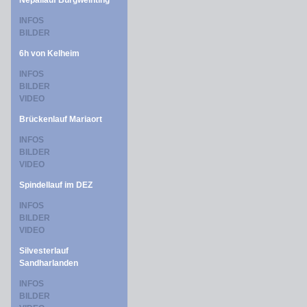
Nepallauf Burgweinting
INFOS
BILDER
6h von Kelheim
INFOS
BILDER
VIDEO
Brückenlauf Mariaort
INFOS
BILDER
VIDEO
Spindellauf im DEZ
INFOS
BILDER
VIDEO
Silvesterlauf
Sandharlanden
INFOS
BILDER