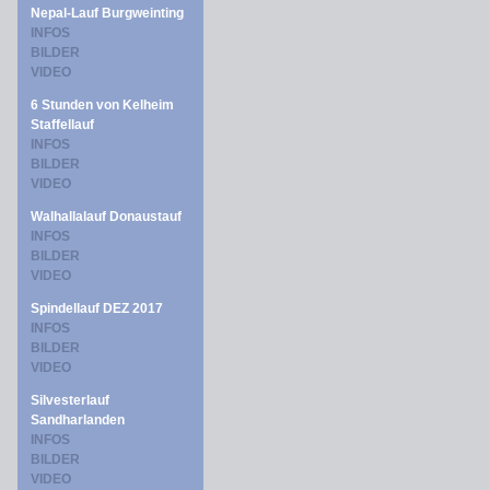
Nepal-Lauf Burgweinting
INFOS
BILDER
VIDEO
6 Stunden von Kelheim
Staffellauf
INFOS
BILDER
VIDEO
Walhallalauf Donaustauf
INFOS
BILDER
VIDEO
Spindellauf DEZ 2017
INFOS
BILDER
VIDEO
Silvesterlauf
Sandharlanden
INFOS
BILDER
VIDEO