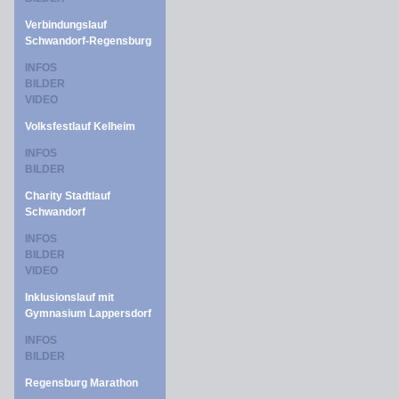
Verbindungslauf
Schwandorf-Regensburg
INFOS
BILDER
VIDEO
Volksfestlauf Kelheim
INFOS
BILDER
Charity Stadtlauf
Schwandorf
INFOS
BILDER
VIDEO
Inklusionslauf mit
Gymnasium Lappersdorf
INFOS
BILDER
Regensburg Marathon