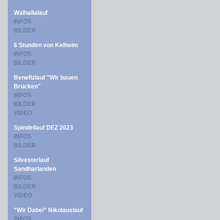
Walhallalauf
INFOS
BILDER
6 Stunden von Kelheim
INFOS
BILDER
Benefizlauf "Wir bauen
Brücken"
INFOS
BILDER
VIDEO
Spindellauf DEZ 2023
INFOS
BILDER
Silvesterlauf
Sandharlanden
INFOS
BILDER
VIDEO
"Wir Dabei" Nikolauslauf
INFOS