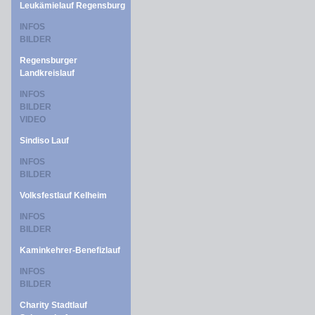
Leukämielauf Regensburg
INFOS
BILDER
Regensburger
Landkreislauf
INFOS
BILDER
VIDEO
Sindiso Lauf
INFOS
BILDER
Volksfestlauf Kelheim
INFOS
BILDER
Kaminkehrer-Benefizlauf
INFOS
BILDER
Charity Stadtlauf