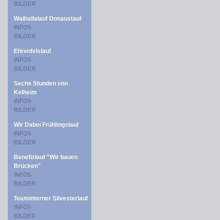
BILDER
Walhallalauf Donaustauf
INFOS
BILDER
Ehrenfelslauf
INFOS
BILDER
Sechs Stunden von
Kelheim
INFOS
BILDER
Wir Dabei Frühlingslauf
INFOS
BILDER
Benefizlauf "Wir bauen
Brücken"
INFOS
BILDER
Teaminterner Silvesterlauf
INFOS
BILDER