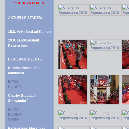
SCHULAKTIONEN
AKTUELLE STARTS:
15.8. Volksfestlauf Kelheim
19.9. Landkreislauf
Regensburg
BISHERIGE EVENTS
Kaminkehrerlauf in
Mühlbach
INFOS
BILDER
Charity Stadtlauf
Schwandorf
INFOS
BILDER
VIDEO
Regensburg Marathon