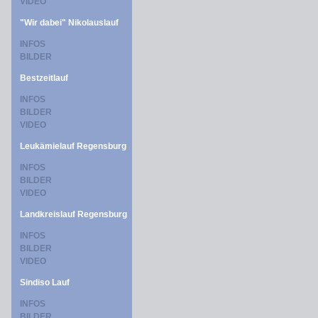
VIDEO
"Wir dabei" Nikolauslauf
INFOS
BILDER
Bestzeitlauf
INFOS
BILDER
VIDEO
Leukämielauf Regensburg
INFOS
BILDER
VIDEO
Landkreislauf Regensburg
INFOS
BILDER
VIDEO
Sindiso Lauf
INFOS
BILDER