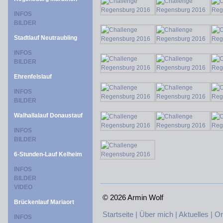
INFOS
BILDER
Stadtlauf Neutraubling
INFOS
BILDER
Ehrenfelslauf
INFOS
BILDER
Walhallalauf Donaustauf
INFOS
BILDER
6-Stunden-Lauf Kelheim
INFOS
BILDER
VIDEO
©
2026 Armin Wolf
Brückenlauf Mariaort
Startseite |
Über mich |
Aktuelles |
On
INFOS