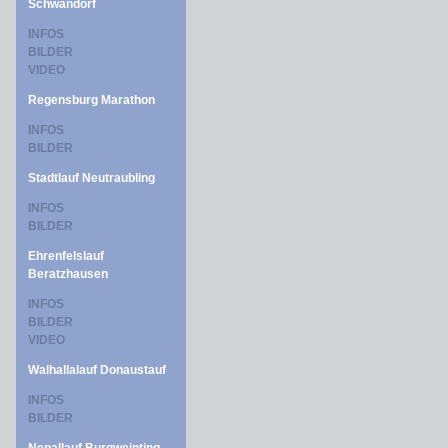
Schwandorf
INFOS
BILDER
VIDEO
Regensburg Marathon
INFOS
BILDER
Stadtlauf Neutraubling
INFOS
BILDER
Ehrenfelslauf
Beratzhausen
INFOS
BILDER
VIDEO
Walhallalauf Donaustauf
INFOS
BILDER