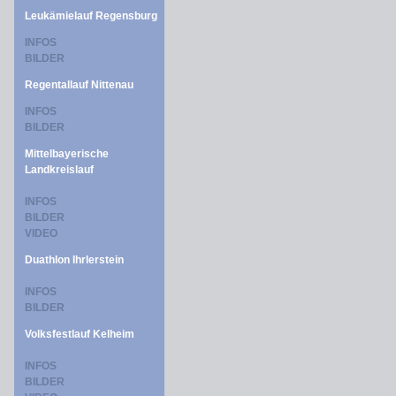
Leukämielauf Regensburg
INFOS
BILDER
Regentallauf Nittenau
INFOS
BILDER
Mittelbayerische
Landkreislauf
INFOS
BILDER
VIDEO
Duathlon Ihrlerstein
INFOS
BILDER
Volksfestlauf Kelheim
INFOS
BILDER