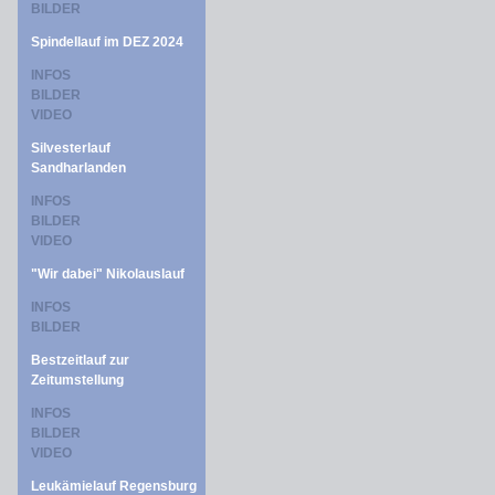
BILDER
Spindellauf im DEZ 2024
INFOS
BILDER
VIDEO
Silvesterlauf
Sandharlanden
INFOS
BILDER
VIDEO
"Wir dabei" Nikolauslauf
INFOS
BILDER
Bestzeitlauf zur
Zeitumstellung
INFOS
BILDER
VIDEO
Leukämielauf Regensburg