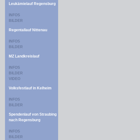
Leukämielauf Regensburg
INFOS
BILDER
Regentallauf Nittenau
INFOS
BILDER
MZ Landkreislauf
INFOS
BILDER
VIDEO
Volksfestlauf in Kelheim
INFOS
BILDER
Spendenlauf von Straubing
nach Regensburg
INFOS
BILDER