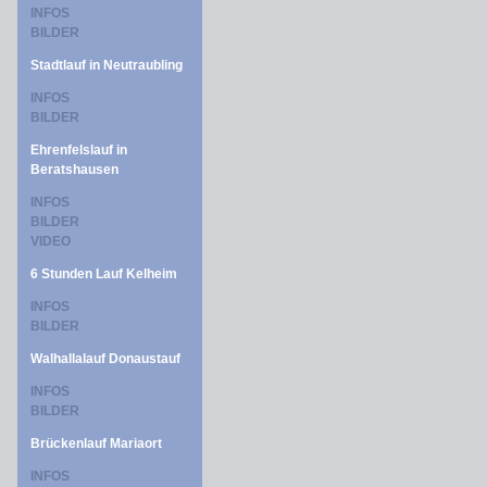
INFOS
BILDER
Stadtlauf in Neutraubling
INFOS
BILDER
Ehrenfelslauf in
Beratshausen
INFOS
BILDER
VIDEO
6 Stunden Lauf Kelheim
INFOS
BILDER
Walhallalauf Donaustauf
INFOS
BILDER
Brückenlauf Mariaort
INFOS