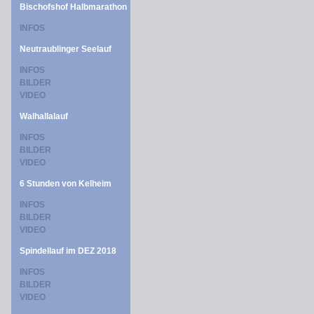
Bischofshof Halbmarathon
INFOS
Neutraublinger Seelauf
INFOS
BILDER
VIDEO
Walhallalauf
INFOS
BILDER
VIDEO
6 Stunden von Kelheim
INFOS
BILDER
VIDEO
Spindellauf im DEZ 2018
INFOS
BILDER
VIDEO