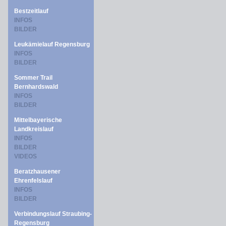
Bestzeitlauf
INFOS
BILDER
Leukämielauf Regensburg
INFOS
BILDER
Sommer Trail
Bernhardswald
INFOS
BILDER
Mittelbayerische
Landkreislauf
INFOS
BILDER
VIDEOS
Beratzhausener
Ehrenfelslauf
INFOS
BILDER
Verbindungslauf Straubing-
Regensburg