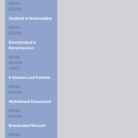
INFOS
BILDER
Stadtlauf in Neutraubling
INFOS
BILDER
Ehrenfelslauf in
Beratshausen
INFOS
BILDER
VIDEO
6 Stunden Lauf Kelheim
INFOS
BILDER
Walhallalauf Donaustauf
INFOS
BILDER
Brückenlauf Mariaort
INFOS