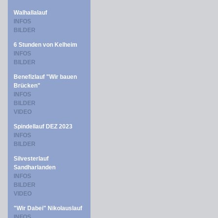
Walhallalauf
INFOS
BILDER
6 Stunden von Kelheim
INFOS
BILDER
Benefizlauf "Wir bauen
Brücken"
INFOS
BILDER
VIDEO
Spindellauf DEZ 2023
INFOS
BILDER
Silvesterlauf
Sandharlanden
INFOS
BILDER
VIDEO
"Wir Dabei" Nikolauslauf
INFOS