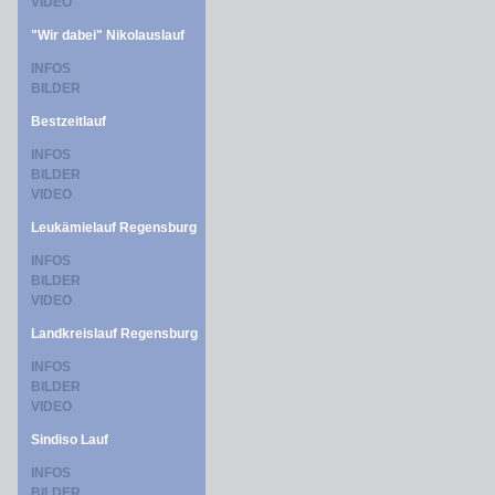
VIDEO
"Wir dabei" Nikolauslauf
INFOS
BILDER
Bestzeitlauf
INFOS
BILDER
VIDEO
Leukämielauf Regensburg
INFOS
BILDER
VIDEO
Landkreislauf Regensburg
INFOS
BILDER
VIDEO
Sindiso Lauf
INFOS
BILDER