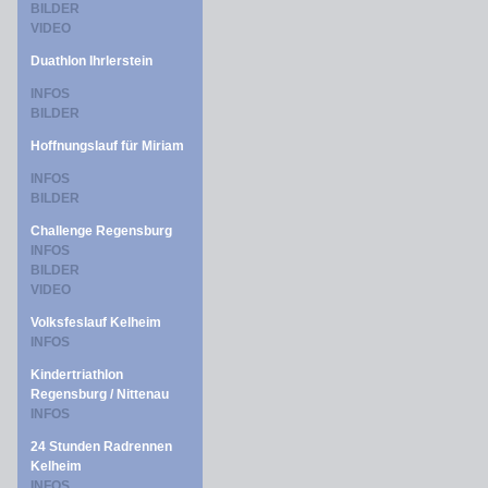
BILDER
VIDEO
Duathlon Ihrlerstein
INFOS
BILDER
Hoffnungslauf für Miriam
INFOS
BILDER
Challenge Regensburg
INFOS
BILDER
VIDEO
Volksfeslauf Kelheim
INFOS
Kindertriathlon
Regensburg / Nittenau
INFOS
24 Stunden Radrennen
Kelheim
INFOS