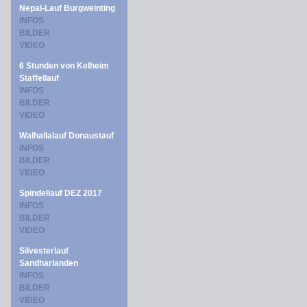
Nepal-Lauf Burgweinting
INFOS
BILDER
VIDEO
6 Stunden von Kelheim
Staffellauf
INFOS
BILDER
VIDEO
Walhallalauf Donaustauf
INFOS
BILDER
VIDEO
Spindellauf DEZ 2017
INFOS
BILDER
VIDEO
Silvesterlauf
Sandharlanden
INFOS
BILDER
VIDEO