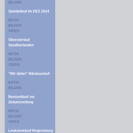
BILDER
Spindellauf im DEZ 2024
INFOS
BILDER
VIDEO
Silvesterlauf
Sandharlanden
INFOS
BILDER
VIDEO
"Wir dabei" Nikolauslauf
INFOS
BILDER
Bestzeitlauf zur
Zeitumstellung
INFOS
BILDER
VIDEO
Leukämielauf Regensburg