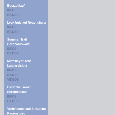
Bestzeitlauf
INFOS
BILDER
Leukämielauf Regensburg
INFOS
BILDER
Sommer Trail
Bernhardswald
INFOS
BILDER
Mittelbayerische
Landkreislauf
INFOS
BILDER
VIDEOS
Beratzhausener
Ehrenfelslauf
INFOS
BILDER
Verbindungslauf Straubing-
Regensburg