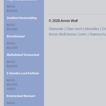
INFOS
BILDER
Stadtlauf Neutraubling
©
2026 Armin Wolf
INFOS
Startseite |
Über mich |
Aktuelles |
On
BILDER
Armin Wolf Arena |
Links |
Datenschu
Ehrenfelslauf
INFOS
BILDER
Walhallalauf Donaustauf
INFOS
BILDER
6-Stunden-Lauf Kelheim
INFOS
BILDER
VIDEO
Brückenlauf Mariaort
INFOS