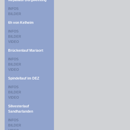
Nepallauf Burgweinting
INFOS
BILDER
6h von Kelheim
INFOS
BILDER
VIDEO
Brückenlauf Mariaort
INFOS
BILDER
VIDEO
Spindellauf im DEZ
INFOS
BILDER
VIDEO
Silvesterlauf
Sandharlanden
INFOS
BILDER