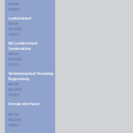
INFOS
VIDEO
Leukämielauf
INFOS
BILDER
VIDEO
MZ Landkreislauf
Sonderaktion
INFOS
BILDER
VIDEO
Verbindungslauf Straubing-
Regensburg
INFOS
BILDER
VIDEO
Energie wird Natur
INFOS
BILDER
VIDEO