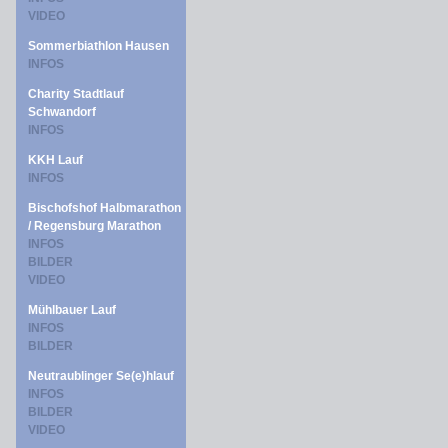
VIDEO
Sommerbiathlon Hausen
INFOS
Charity Stadtlauf
Schwandorf
INFOS
KKH Lauf
INFOS
Bischofshof Halbmarathon
/ Regensburg Marathon
INFOS
BILDER
VIDEO
Mühlbauer Lauf
INFOS
BILDER
Neutraublinger Se(e)hlauf
INFOS
BILDER
VIDEO