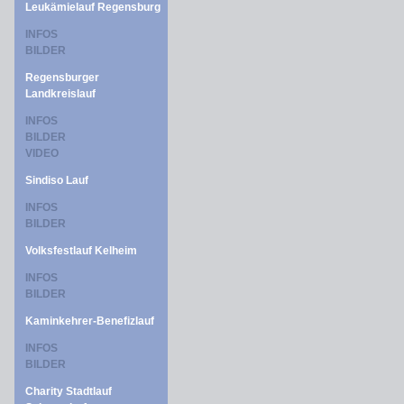
Leukämielauf Regensburg
INFOS
BILDER
Regensburger
Landkreislauf
INFOS
BILDER
VIDEO
Sindiso Lauf
INFOS
BILDER
Volksfestlauf Kelheim
INFOS
BILDER
Kaminkehrer-Benefizlauf
INFOS
BILDER
Charity Stadtlauf