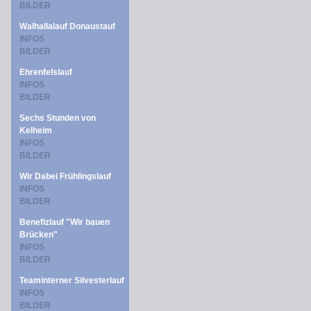
BILDER
Walhallalauf Donaustauf
INFOS
BILDER
Ehrenfelslauf
INFOS
BILDER
Sechs Stunden von
Kelheim
INFOS
BILDER
Wir Dabei Frühlingslauf
INFOS
BILDER
Benefizlauf "Wir bauen
Brücken"
INFOS
BILDER
Teaminterner Silvesterlauf
INFOS
BILDER