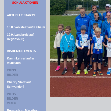
SCHULAKTIONEN
AKTUELLE STARTS:
15.8. Volksfestlauf Kelheim
19.9. Landkreislauf
Regensburg
BISHERIGE EVENTS
Kaminkehrerlauf in
Mühlbach
INFOS
BILDER
Charity Stadtlauf
Schwandorf
INFOS
BILDER
VIDEO
Regensburg Marathon