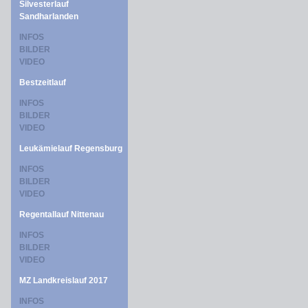
Silvesterlauf
Sandharlanden
INFOS
BILDER
VIDEO
Bestzeitlauf
INFOS
BILDER
VIDEO
Leukämielauf Regensburg
INFOS
BILDER
VIDEO
Regentallauf Nittenau
INFOS
BILDER
VIDEO
MZ Landkreislauf 2017
INFOS