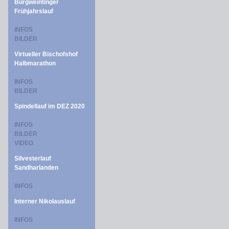
Burgweintinger
Frühjahrslauf
INFOS
BILDER
Virtueller Bischofshof
Halbmarathon
INFOS
BILDER
Spindellauf im DEZ 2020
INFOS
BILDER
VIDEO
Silvesterlauf
Sandharlanden
INFOS
Interner Nikolauslauf
INFOS