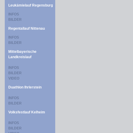
Leukämielauf Regensburg
INFOS
BILDER
Regentallauf Nittenau
INFOS
BILDER
Mittelbayerische
Landkreislauf
INFOS
BILDER
VIDEO
Duathlon Ihrlerstein
INFOS
BILDER
Volksfestlauf Kelheim
INFOS
BILDER