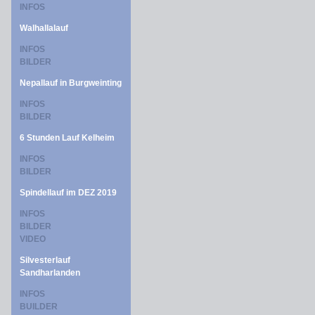
INFOS
Walhallalauf
INFOS
BILDER
Nepallauf in Burgweinting
INFOS
BILDER
6 Stunden Lauf Kelheim
INFOS
BILDER
Spindellauf im DEZ 2019
INFOS
BILDER
VIDEO
Silvesterlauf
Sandharlanden
INFOS
BUILDER