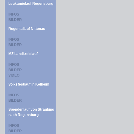
Leukämielauf Regensburg
INFOS
BILDER
Regentallauf Nittenau
INFOS
BILDER
MZ Landkreislauf
INFOS
BILDER
VIDEO
Volksfestlauf in Kelheim
INFOS
BILDER
Spendenlauf von Straubing
nach Regensburg
INFOS
BILDER