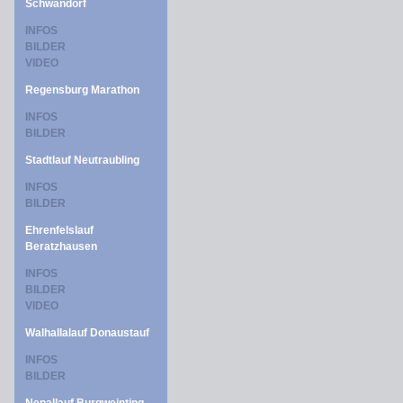
Schwandorf
INFOS
BILDER
VIDEO
Regensburg Marathon
INFOS
BILDER
Stadtlauf Neutraubling
INFOS
BILDER
Ehrenfelslauf
Beratzhausen
INFOS
BILDER
VIDEO
Walhallalauf Donaustauf
INFOS
BILDER