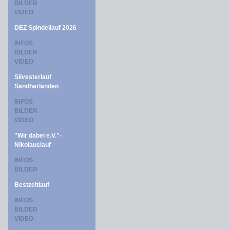
BILDER
VIDEO
DEZ Spindellauf 2026
INFOS
BILDER
VIDEO
Silvesterlauf
Sandharlanden
INFOS
BILDER
VIDEO
"Wir dabei e.V."-
Nikolauslauf
INFOS
BILDER
Bestzeitlauf
INFOS
BILDER
VIDEO