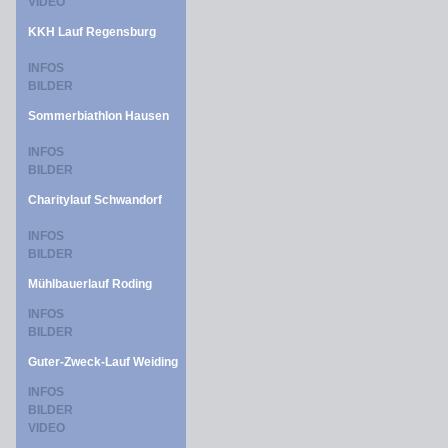
VIDEO
KKH Lauf Regensburg
INFOS
BILDER
Sommerbiathlon Hausen
INFOS
BILDER
Charitylauf Schwandorf
INFOS
BILDER
Mühlbauerlauf Roding
INFOS
BILDER
Guter-Zweck-Lauf Weiding
INFOS
BILDER
VIDEO