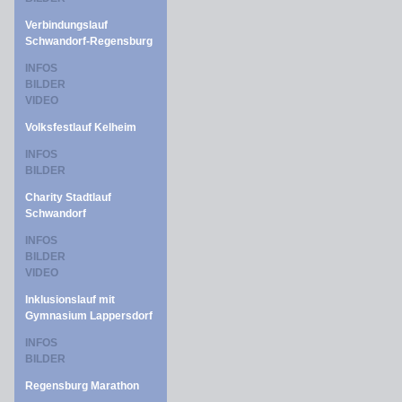
Verbindungslauf
Schwandorf-Regensburg
INFOS
BILDER
VIDEO
Volksfestlauf Kelheim
INFOS
BILDER
Charity Stadtlauf
Schwandorf
INFOS
BILDER
VIDEO
Inklusionslauf mit
Gymnasium Lappersdorf
INFOS
BILDER
Regensburg Marathon