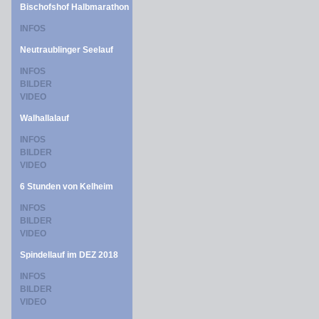
Bischofshof Halbmarathon
INFOS
Neutraublinger Seelauf
INFOS
BILDER
VIDEO
Walhallalauf
INFOS
BILDER
VIDEO
6 Stunden von Kelheim
INFOS
BILDER
VIDEO
Spindellauf im DEZ 2018
INFOS
BILDER
VIDEO