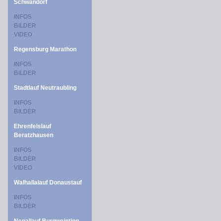
Schwandorf
INFOS
BILDER
VIDEO
Regensburg Marathon
INFOS
BILDER
Stadtlauf Neutraubling
INFOS
BILDER
Ehrenfelslauf
Beratzhausen
INFOS
BILDER
VIDEO
Walhallalauf Donaustauf
INFOS
BILDER