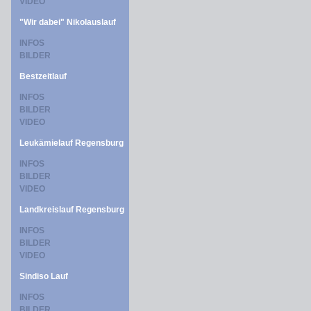
VIDEO
"Wir dabei" Nikolauslauf
INFOS
BILDER
Bestzeitlauf
INFOS
BILDER
VIDEO
Leukämielauf Regensburg
INFOS
BILDER
VIDEO
Landkreislauf Regensburg
INFOS
BILDER
VIDEO
Sindiso Lauf
INFOS
BILDER