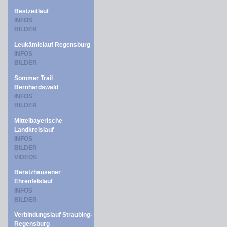
Bestzeitlauf
INFOS
BILDER
Leukämielauf Regensburg
INFOS
BILDER
Sommer Trail
Bernhardswald
INFOS
BILDER
Mittelbayerische
Landkreislauf
INFOS
BILDER
VIDEOS
Beratzhausener
Ehrenfelslauf
INFOS
BILDER
Verbindungslauf Straubing-
Regensburg