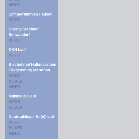
VIDEO
Sommerbiathlon Hausen
INFOS
Charity Stadtlauf
Schwandorf
INFOS
KKH Lauf
INFOS
Bischofshof Halbmarathon
/ Regensburg Marathon
INFOS
BILDER
VIDEO
Mühlbauer Lauf
INFOS
BILDER
Neutraublinger Se(e)hlauf
INFOS
BILDER
VIDEO