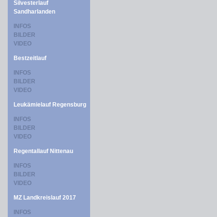
Silvesterlauf
Sandharlanden
INFOS
BILDER
VIDEO
Bestzeitlauf
INFOS
BILDER
VIDEO
Leukämielauf Regensburg
INFOS
BILDER
VIDEO
Regentallauf Nittenau
INFOS
BILDER
VIDEO
MZ Landkreislauf 2017
INFOS