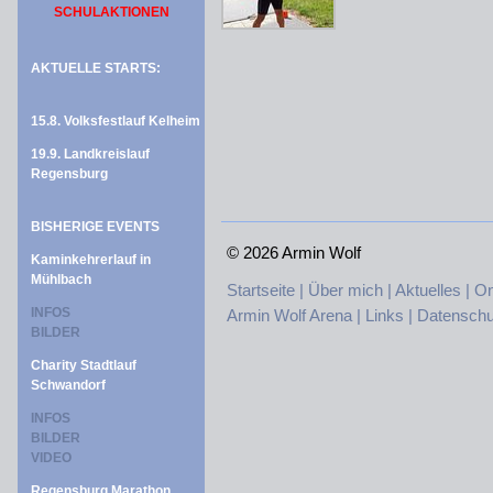
SCHULAKTIONEN
AKTUELLE STARTS:
15.8. Volksfestlauf Kelheim
19.9. Landkreislauf
Regensburg
BISHERIGE EVENTS
©
2026 Armin Wolf
Kaminkehrerlauf in
Mühlbach
Startseite |
Über mich |
Aktuelles |
On
INFOS
Armin Wolf Arena |
Links |
Datenschu
BILDER
Charity Stadtlauf
Schwandorf
INFOS
BILDER
VIDEO
Regensburg Marathon