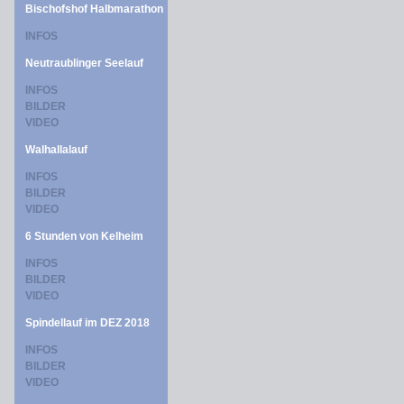
Bischofshof Halbmarathon
INFOS
Neutraublinger Seelauf
INFOS
BILDER
VIDEO
Walhallalauf
INFOS
BILDER
VIDEO
6 Stunden von Kelheim
INFOS
BILDER
VIDEO
Spindellauf im DEZ 2018
INFOS
BILDER
VIDEO