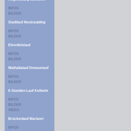
INFOS
BILDER
Stadtlauf Neutraubling
INFOS
BILDER
Ehrenfelslauf
INFOS
BILDER
Walhallalauf Donaustauf
INFOS
BILDER
6-Stunden-Lauf Kelheim
INFOS
BILDER
VIDEO
Brückenlauf Mariaort
INFOS