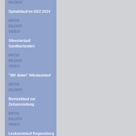
BILDER
Spindellauf im DEZ 2024
INFOS
BILDER
VIDEO
Silvesterlauf
Sandharlanden
INFOS
BILDER
VIDEO
"Wir dabei" Nikolauslauf
INFOS
BILDER
Bestzeitlauf zur
Zeitumstellung
INFOS
BILDER
VIDEO
Leukämielauf Regensburg