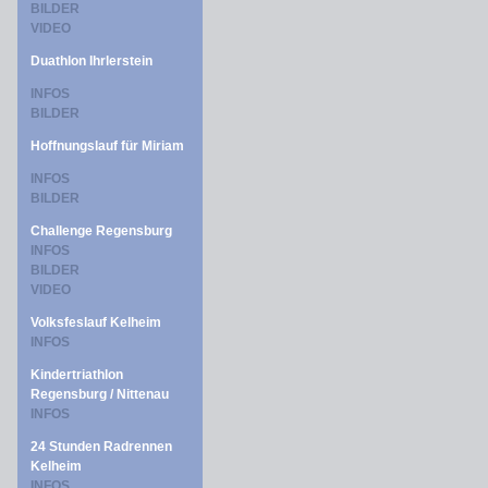
BILDER
VIDEO
Duathlon Ihrlerstein
INFOS
BILDER
Hoffnungslauf für Miriam
INFOS
BILDER
Challenge Regensburg
INFOS
BILDER
VIDEO
Volksfeslauf Kelheim
INFOS
Kindertriathlon
Regensburg / Nittenau
INFOS
24 Stunden Radrennen
Kelheim
INFOS