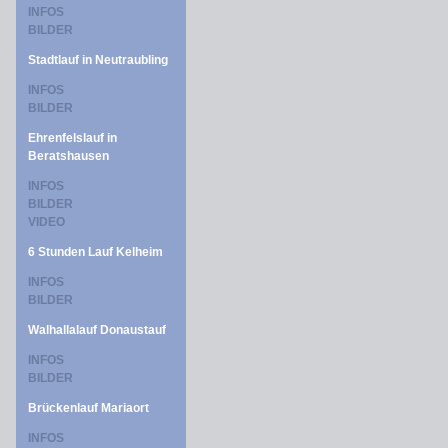
INFOS
BILDER
Stadtlauf in Neutraubling
INFOS
BILDER
Ehrenfelslauf in
Beratshausen
INFOS
BILDER
VIDEO
6 Stunden Lauf Kelheim
INFOS
BILDER
Walhallalauf Donaustauf
INFOS
BILDER
Brückenlauf Mariaort
INFOS