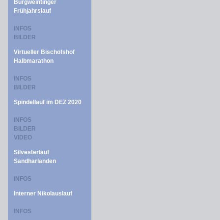
Burgweintinger
Frühjahrslauf
INFOS
BILDER
Virtueller Bischofshof
Halbmarathon
INFOS
BILDER
Spindellauf im DEZ 2020
INFOS
BILDER
VIDEO
Silvesterlauf
Sandharlanden
INFOS
Interner Nikolauslauf
INFOS