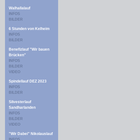
Walhallalauf
INFOS
BILDER
6 Stunden von Kelheim
INFOS
BILDER
Benefizlauf "Wir bauen
Brücken"
INFOS
BILDER
VIDEO
Spindellauf DEZ 2023
INFOS
BILDER
Silvesterlauf
Sandharlanden
INFOS
BILDER
VIDEO
"Wir Dabei" Nikolauslauf
INFOS