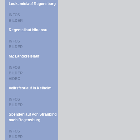
Leukämielauf Regensburg
INFOS
BILDER
Regentallauf Nittenau
INFOS
BILDER
MZ Landkreislauf
INFOS
BILDER
VIDEO
Volksfestlauf in Kelheim
INFOS
BILDER
Spendenlauf von Straubing
nach Regensburg
INFOS
BILDER