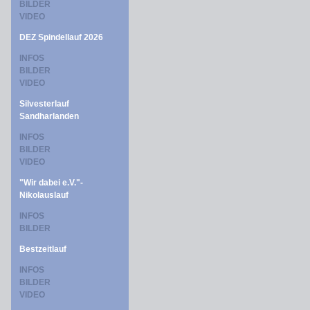
BILDER
VIDEO
DEZ Spindellauf 2026
INFOS
BILDER
VIDEO
Silvesterlauf
Sandharlanden
INFOS
BILDER
VIDEO
"Wir dabei e.V."-
Nikolauslauf
INFOS
BILDER
Bestzeitlauf
INFOS
BILDER
VIDEO