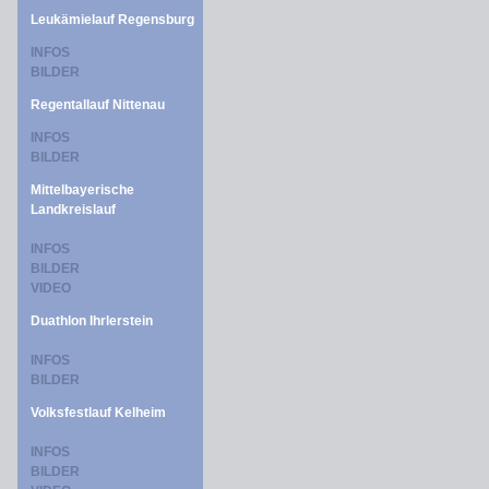
Leukämielauf Regensburg
INFOS
BILDER
Regentallauf Nittenau
INFOS
BILDER
Mittelbayerische
Landkreislauf
INFOS
BILDER
VIDEO
Duathlon Ihrlerstein
INFOS
BILDER
Volksfestlauf Kelheim
INFOS
BILDER