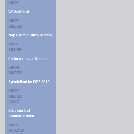
INFOS
Walhallalauf
INFOS
BILDER
Nepallauf in Burgweinting
INFOS
BILDER
6 Stunden Lauf Kelheim
INFOS
BILDER
Spindellauf im DEZ 2019
INFOS
BILDER
VIDEO
Silvesterlauf
Sandharlanden
INFOS
BUILDER