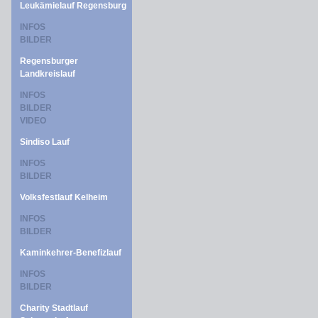
Leukämielauf Regensburg
INFOS
BILDER
Regensburger
Landkreislauf
INFOS
BILDER
VIDEO
Sindiso Lauf
INFOS
BILDER
Volksfestlauf Kelheim
INFOS
BILDER
Kaminkehrer-Benefizlauf
INFOS
BILDER
Charity Stadtlauf