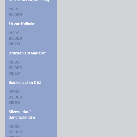
Nepallauf Burgweinting
INFOS
BILDER
6h von Kelheim
INFOS
BILDER
VIDEO
Brückenlauf Mariaort
INFOS
BILDER
VIDEO
Spindellauf im DEZ
INFOS
BILDER
VIDEO
Silvesterlauf
Sandharlanden
INFOS
BILDER