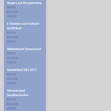
Nepal-Lauf Burgweinting
INFOS
BILDER
VIDEO
6 Stunden von Kelheim
Staffellauf
INFOS
BILDER
VIDEO
Walhallalauf Donaustauf
INFOS
BILDER
VIDEO
Spindellauf DEZ 2017
INFOS
BILDER
VIDEO
Silvesterlauf
Sandharlanden
INFOS
BILDER
VIDEO