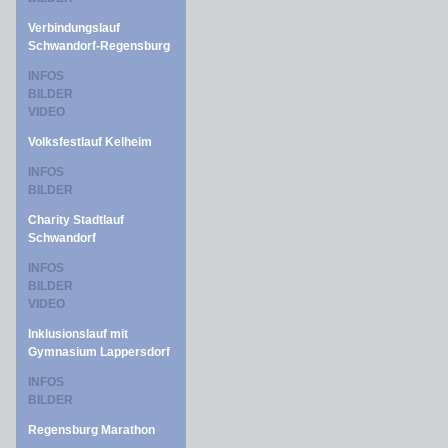
Verbindungslauf
Schwandorf-Regensburg
INFOS
BILDER
VIDEO
Volksfestlauf Kelheim
INFOS
BILDER
Charity Stadtlauf
Schwandorf
INFOS
BILDER
VIDEO
Inklusionslauf mit
Gymnasium Lappersdorf
INFOS
BILDER
Regensburg Marathon