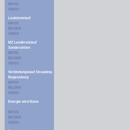
INFOS
VIDEO
Leukämielauf
INFOS
BILDER
VIDEO
MZ Landkreislauf
Sonderaktion
INFOS
BILDER
VIDEO
Verbindungslauf Straubing-
Regensburg
INFOS
BILDER
VIDEO
Energie wird Natur
INFOS
BILDER
VIDEO