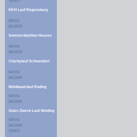
VIDEO
KKH Lauf Regensburg
INFOS
BILDER
Sommerbiathlon Hausen
INFOS
BILDER
Charitylauf Schwandorf
INFOS
BILDER
Mühlbauerlauf Roding
INFOS
BILDER
Guter-Zweck-Lauf Weiding
INFOS
BILDER
VIDEO