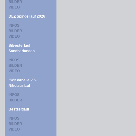
BILDER
VIDEO
DEZ Spindellauf 2026
INFOS
BILDER
VIDEO
Silvesterlauf
Sandharlanden
INFOS
BILDER
VIDEO
"Wir dabei e.V."-
Nikolauslauf
INFOS
BILDER
Bestzeitlauf
INFOS
BILDER
VIDEO