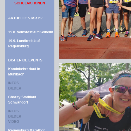
SCHULAKTIONEN
AKTUELLE STARTS:
15.8. Volksfestlauf Kelheim
19.9. Landkreislauf
Regensburg
BISHERIGE EVENTS
Kaminkehrerlauf in
Mühlbach
INFOS
BILDER
Charity Stadtlauf
Schwandorf
INFOS
BILDER
VIDEO
Regensburg Marathon