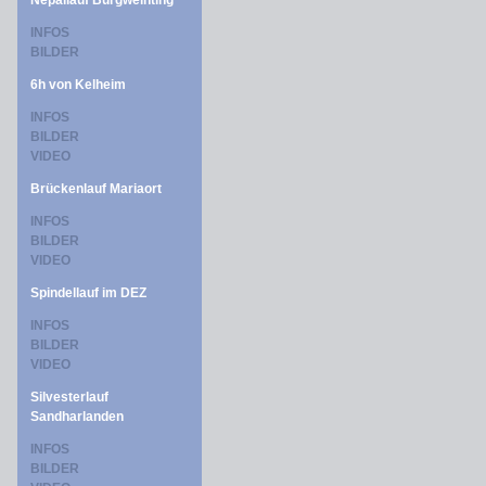
Nepallauf Burgweinting
INFOS
BILDER
6h von Kelheim
INFOS
BILDER
VIDEO
Brückenlauf Mariaort
INFOS
BILDER
VIDEO
Spindellauf im DEZ
INFOS
BILDER
VIDEO
Silvesterlauf
Sandharlanden
INFOS
BILDER