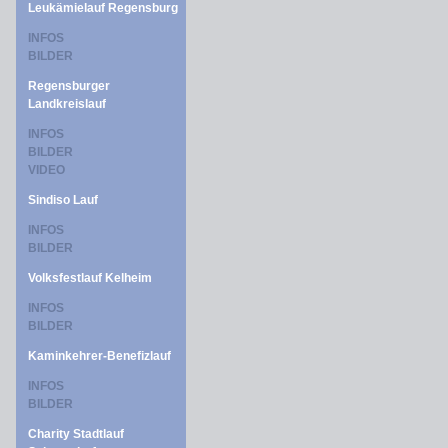
Leukämielauf Regensburg
INFOS
BILDER
Regensburger
Landkreislauf
INFOS
BILDER
VIDEO
Sindiso Lauf
INFOS
BILDER
Volksfestlauf Kelheim
INFOS
BILDER
Kaminkehrer-Benefizlauf
INFOS
BILDER
Charity Stadtlauf