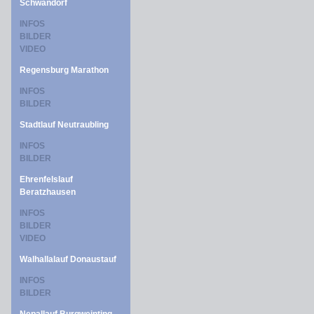
Schwandorf
INFOS
BILDER
VIDEO
Regensburg Marathon
INFOS
BILDER
Stadtlauf Neutraubling
INFOS
BILDER
Ehrenfelslauf
Beratzhausen
INFOS
BILDER
VIDEO
Walhallalauf Donaustauf
INFOS
BILDER