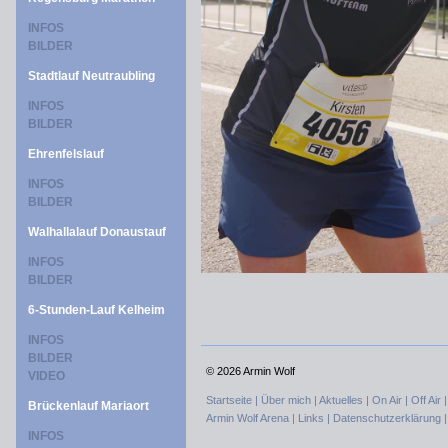
INFOS
BILDER
Stadtlauf Neutraubling
INFOS
BILDER
Ehrenfelslauf
INFOS
BILDER
Walhallalauf Donaustauf
INFOS
BILDER
6-Stunden-Lauf Kelheim
INFOS
BILDER
©
2026 Armin Wolf
VIDEO
Startseite |
Über mich |
Aktuelles |
On Air |
Off Air 
Brückenlauf Mariaort
Armin Wolf Arena |
Links |
Datenschutzerklärung 
INFOS