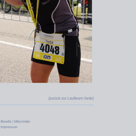
[zurück zur Laufteam-Seite]
|
Benefiz |
Mitschnitte
|
Impressum