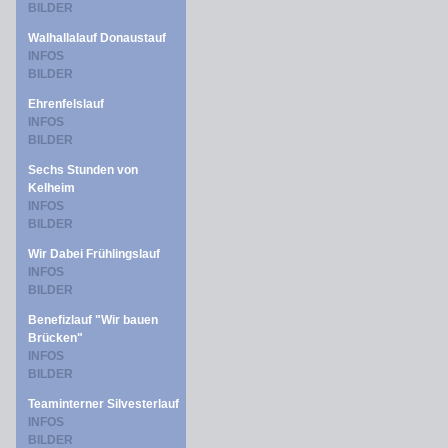
BILDER
Walhallalauf Donaustauf
INFOS
BILDER
Ehrenfelslauf
INFOS
BILDER
Sechs Stunden von
Kelheim
INFOS
BILDER
Wir Dabei Frühlingslauf
INFOS
BILDER
Benefizlauf "Wir bauen
Brücken"
INFOS
BILDER
Teaminterner Silvesterlauf
INFOS
BILDER