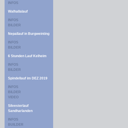
INFOS
Walhallalauf
INFOS
BILDER
Nepallauf in Burgweinting
INFOS
BILDER
6 Stunden Lauf Kelheim
INFOS
BILDER
Spindellauf im DEZ 2019
INFOS
BILDER
VIDEO
Silvesterlauf
Sandharlanden
INFOS
BUILDER