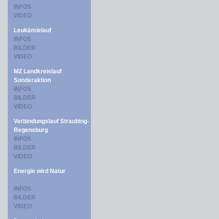
INFOS
VIDEO
Leukämielauf
INFOS
BILDER
VIDEO
MZ Landkreislauf
Sonderaktion
INFOS
BILDER
VIDEO
Verbindungslauf Straubing-
Regensburg
INFOS
BILDER
VIDEO
Energie wird Natur
INFOS
BILDER
VIDEO