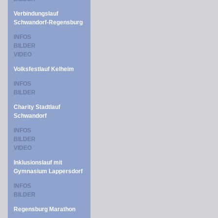
Verbindungslauf
Schwandorf-Regensburg
INFOS
BILDER
VIDEO
Volksfestlauf Kelheim
INFOS
BILDER
Charity Stadtlauf
Schwandorf
INFOS
BILDER
VIDEO
Inklusionslauf mit
Gymnasium Lappersdorf
INFOS
BILDER
Regensburg Marathon