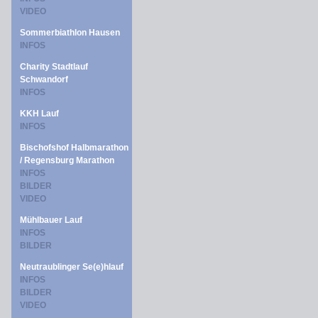
VIDEO
Sommerbiathlon Hausen
INFOS
Charity Stadtlauf
Schwandorf
INFOS
KKH Lauf
INFOS
Bischofshof Halbmarathon
/ Regensburg Marathon
INFOS
BILDER
VIDEO
Mühlbauer Lauf
INFOS
BILDER
Neutraublinger Se(e)hlauf
INFOS
BILDER
VIDEO