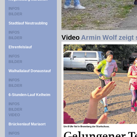
INFOS
BILDER
Stadtlauf Neutraubling
INFOS
Video
Armin Wolf zeigt 
BILDER
Ehrenfelslauf
INFOS
BILDER
Walhallalauf Donaustauf
INFOS
BILDER
6-Stunden-Lauf Kelheim
INFOS
BILDER
VIDEO
Brückenlauf Mariaort
INFOS