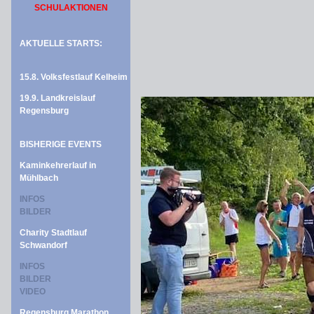
SCHULAKTIONEN
AKTUELLE STARTS:
15.8. Volksfestlauf Kelheim
19.9. Landkreislauf
Regensburg
BISHERIGE EVENTS
Kaminkehrerlauf in
Mühlbach
INFOS
BILDER
Charity Stadtlauf
Schwandorf
INFOS
BILDER
VIDEO
Regensburg Marathon