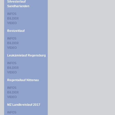
Silvesterlauf
Sandharlanden
INFOS
BILDER
VIDEO
Bestzeitlauf
INFOS
BILDER
VIDEO
Leukämielauf Regensburg
INFOS
BILDER
VIDEO
Regentallauf Nittenau
INFOS
BILDER
VIDEO
MZ Landkreislauf 2017
INFOS