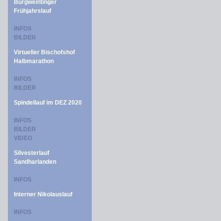
Burgweintinger
Frühjahrslauf
INFOS
BILDER
Virtueller Bischofshof
Halbmarathon
INFOS
BILDER
Spindellauf im DEZ 2020
INFOS
BILDER
VIDEO
Silvesterlauf
Sandharlanden
INFOS
Interner Nikolauslauf
INFOS