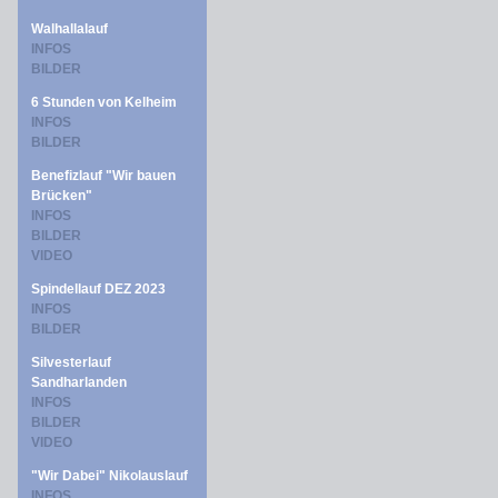
Walhallalauf
INFOS
BILDER
6 Stunden von Kelheim
INFOS
BILDER
Benefizlauf "Wir bauen
Brücken"
INFOS
BILDER
VIDEO
Spindellauf DEZ 2023
INFOS
BILDER
Silvesterlauf
Sandharlanden
INFOS
BILDER
VIDEO
"Wir Dabei" Nikolauslauf
INFOS