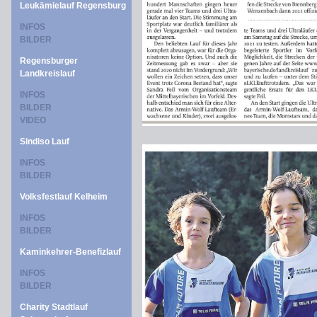
Leukämielauf Regensburg
INFOS
BILDER
Regensburger
Landkreislauf
INFOS
BILDER
VIDEO
Sindiso Lauf
INFOS
BILDER
Volksfestlauf Kelheim
INFOS
BILDER
Kaminkehrer-Benefizlauf
INFOS
BILDER
Charity Stadtlauf