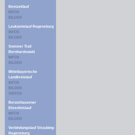
Bestzeitlauf
INFOS
BILDER
Leukämielauf Regensburg
INFOS
BILDER
Sommer Trail
Bernhardswald
INFOS
BILDER
Mittelbayerische
Landkreislauf
INFOS
BILDER
VIDEOS
Beratzhausener
Ehrenfelslauf
INFOS
BILDER
Verbindungslauf Straubing-
Regensburg