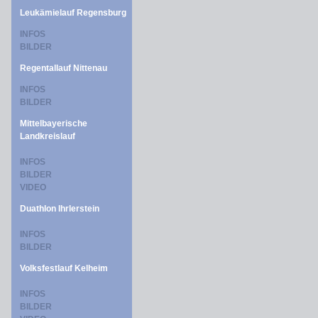
Leukämielauf Regensburg
INFOS
BILDER
Regentallauf Nittenau
INFOS
BILDER
Mittelbayerische
Landkreislauf
INFOS
BILDER
VIDEO
Duathlon Ihrlerstein
INFOS
BILDER
Volksfestlauf Kelheim
INFOS
BILDER