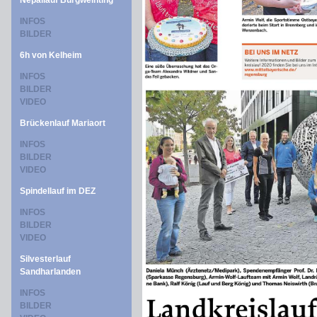
Nepallauf Burgweinting
INFOS
BILDER
6h von Kelheim
INFOS
BILDER
VIDEO
Brückenlauf Mariaort
INFOS
BILDER
VIDEO
Spindellauf im DEZ
INFOS
BILDER
VIDEO
Silvesterlauf
Sandharlanden
INFOS
BILDER