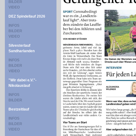
BILDER
VIDEO
DEZ Spindellauf 2026
INFOS
BILDER
VIDEO
Silvesterlauf
Sandharlanden
INFOS
BILDER
VIDEO
"Wir dabei e.V."-
Nikolauslauf
INFOS
BILDER
Bestzeitlauf
INFOS
BILDER
VIDEO