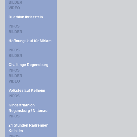
BILDER
VIDEO
Duathlon Ihrlerstein
INFOS
BILDER
Hoffnungslauf für Miriam
INFOS
BILDER
Challenge Regensburg
INFOS
BILDER
VIDEO
Volksfeslauf Kelheim
INFOS
Kindertriathlon
Regensburg / Nittenau
INFOS
24 Stunden Radrennen
Kelheim
INFOS