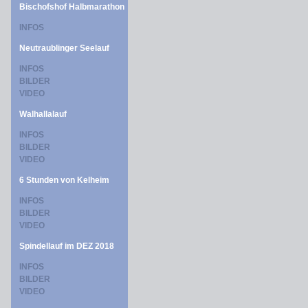
Bischofshof Halbmarathon
INFOS
Neutraublinger Seelauf
INFOS
BILDER
VIDEO
Walhallalauf
INFOS
BILDER
VIDEO
6 Stunden von Kelheim
INFOS
BILDER
VIDEO
Spindellauf im DEZ 2018
INFOS
BILDER
VIDEO