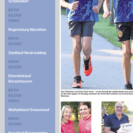
Schwandorf
INFOS
BILDER
VIDEO
Regensburg Marathon
INFOS
BILDER
Stadtlauf Neutraubling
INFOS
BILDER
Ehrenfelslauf
Beratzhausen
INFOS
BILDER
VIDEO
Walhallalauf Donaustauf
INFOS
BILDER