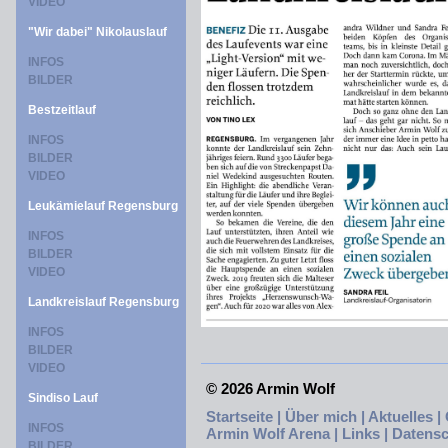
VIDEO
"Wir dabei" Nikolauslauf
INFOS
BILDER
Bestzeitlauf
INFOS
BILDER
VIDEO
Leukämielauf Regensburg
INFOS
BILDER
VIDEO
Landkreislauf Regensburg
INFOS
BILDER
VIDEO
©
2026 Armin Wolf
Sindiso Lauf
Startseite |
Über mich |
Aktuelles |
INFOS
Armin Wolf Arena |
Links |
Datensc
BILDER