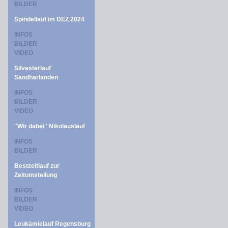
BILDER
Spindellauf im DEZ 2024
INFOS
BILDER
VIDEO
Silvesterlauf
Sandharlanden
INFOS
BILDER
VIDEO
"Wir dabei" Nikolauslauf
INFOS
BILDER
Bestzeitlauf zur
Zeitumstellung
INFOS
BILDER
VIDEO
Leukämielauf Regensburg