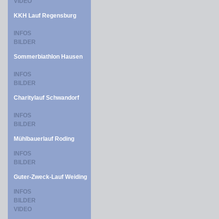
VIDEO
KKH Lauf Regensburg
INFOS
BILDER
Sommerbiathlon Hausen
INFOS
BILDER
Charitylauf Schwandorf
INFOS
BILDER
Mühlbauerlauf Roding
INFOS
BILDER
Guter-Zweck-Lauf Weiding
INFOS
BILDER
VIDEO