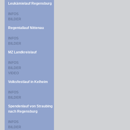
Leukämielauf Regensburg
INFOS
BILDER
Regentallauf Nittenau
INFOS
BILDER
MZ Landkreislauf
INFOS
BILDER
VIDEO
Volksfestlauf in Kelheim
INFOS
BILDER
Spendenlauf von Straubing
nach Regensburg
INFOS
BILDER