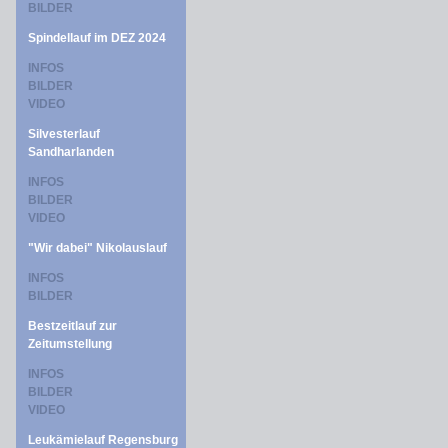
BILDER
Spindellauf im DEZ 2024
INFOS
BILDER
VIDEO
Silvesterlauf
Sandharlanden
INFOS
BILDER
VIDEO
"Wir dabei" Nikolauslauf
INFOS
BILDER
Bestzeitlauf zur
Zeitumstellung
INFOS
BILDER
VIDEO
Leukämielauf Regensburg