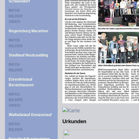
Schwandorf
INFOS
BILDER
VIDEO
Regensburg Marathon
INFOS
BILDER
Stadtlauf Neutraubling
INFOS
BILDER
Ehrenfelslauf
Beratzhausen
INFOS
BILDER
VIDEO
Walhallalauf Donaustauf
Urkunden
INFOS
BILDER