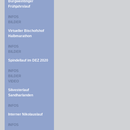
Burgweintinger
Frühjahrslauf
INFOS
BILDER
Virtueller Bischofshof
Halbmarathon
INFOS
BILDER
Spindellauf im DEZ 2020
INFOS
BILDER
VIDEO
Silvesterlauf
Sandharlanden
INFOS
Interner Nikolauslauf
INFOS