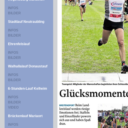
INFOS
BILDER
Stadtlauf Neutraubling
INFOS
BILDER
Ehrenfelslauf
INFOS
BILDER
Walhallalauf Donaustauf
INFOS
BILDER
6-Stunden-Lauf Kelheim
INFOS
BILDER
VIDEO
Brückenlauf Mariaort
INFOS