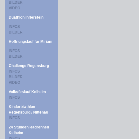
BILDER
VIDEO
Duathlon Ihrlerstein
INFOS
BILDER
Hoffnungslauf für Miriam
INFOS
BILDER
Challenge Regensburg
INFOS
BILDER
VIDEO
Volksfeslauf Kelheim
INFOS
Kindertriathlon
Regensburg / Nittenau
INFOS
24 Stunden Radrennen
Kelheim
INFOS