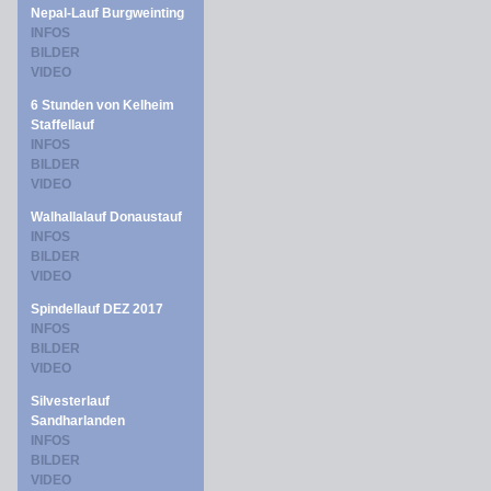
Nepal-Lauf Burgweinting
INFOS
BILDER
VIDEO
6 Stunden von Kelheim
Staffellauf
INFOS
BILDER
VIDEO
Walhallalauf Donaustauf
INFOS
BILDER
VIDEO
Spindellauf DEZ 2017
INFOS
BILDER
VIDEO
Silvesterlauf
Sandharlanden
INFOS
BILDER
VIDEO