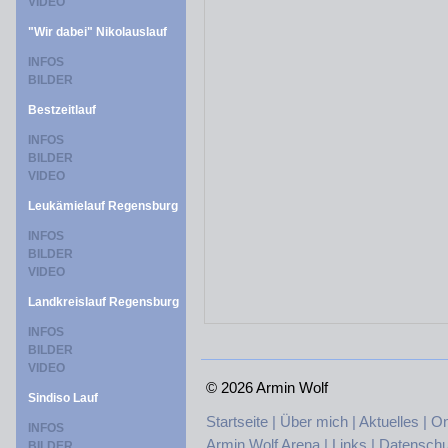
VIDEO
"Wir dabei" Nikolauslauf
INFOS
BILDER
Bestzeitlauf
INFOS
BILDER
VIDEO
Leukämielauf Regensburg
INFOS
BILDER
VIDEO
Landkreislauf Regensburg
INFOS
BILDER
VIDEO
©
2026 Armin Wolf
Sindiso Lauf
Startseite |
Über mich |
Aktuelles |
On
INFOS
Armin Wolf Arena |
Links |
Datenschu
BILDER