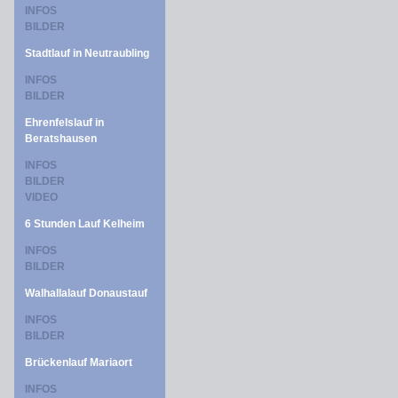
INFOS
BILDER
Stadtlauf in Neutraubling
INFOS
BILDER
Ehrenfelslauf in
Beratshausen
INFOS
BILDER
VIDEO
6 Stunden Lauf Kelheim
INFOS
BILDER
Walhallalauf Donaustauf
INFOS
BILDER
Brückenlauf Mariaort
INFOS