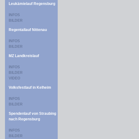
Leukämielauf Regensburg
INFOS
BILDER
Regentallauf Nittenau
INFOS
BILDER
MZ Landkreislauf
INFOS
BILDER
VIDEO
Volksfestlauf in Kelheim
INFOS
BILDER
Spendenlauf von Straubing
nach Regensburg
INFOS
BILDER