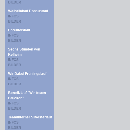
BILDER
Walhallalauf Donaustauf
INFOS
BILDER
Ehrenfelslauf
INFOS
BILDER
Sechs Stunden von
Kelheim
INFOS
BILDER
Wir Dabei Frühlingslauf
INFOS
BILDER
Benefizlauf "Wir bauen
Brücken"
INFOS
BILDER
Teaminterner Silvesterlauf
INFOS
BILDER