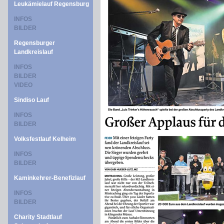
Leukämielauf Regensburg
INFOS
BILDER
Regensburger
Landkreislauf
INFOS
BILDER
VIDEO
Sindiso Lauf
INFOS
BILDER
Volksfestlauf Kelheim
INFOS
BILDER
Kaminkehrer-Benefizlauf
INFOS
BILDER
Charity Stadtlauf