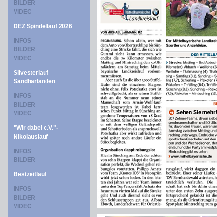
BILDER
VIDEO
DEZ Spindellauf 2026
INFOS
BILDER
VIDEO
Silvesterlauf
Sandharlanden
INFOS
BILDER
VIDEO
"Wir dabei e.V."-
Nikolauslauf
INFOS
BILDER
Bestzeitlauf
INFOS
BILDER
VIDEO