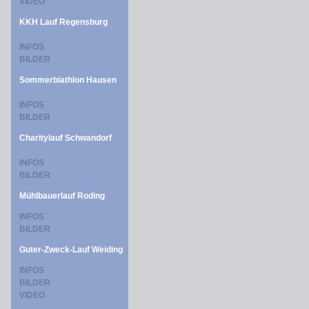
VIDEO
KKH Lauf Regensburg
INFOS
BILDER
Sommerbiathlon Hausen
INFOS
BILDER
Charitylauf Schwandorf
INFOS
BILDER
Mühlbauerlauf Roding
INFOS
BILDER
Guter-Zweck-Lauf Weiding
INFOS
BILDER
VIDEO