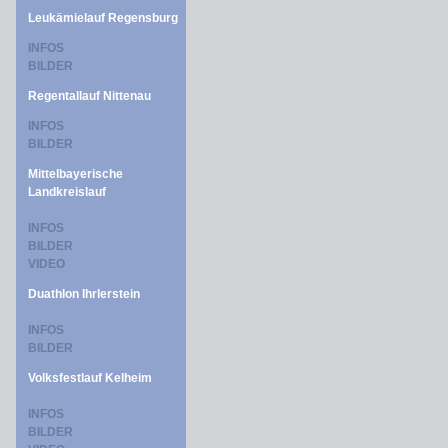
Leukämielauf Regensburg
INFOS
BILDER
Regentallauf Nittenau
INFOS
BILDER
Mittelbayerische
Landkreislauf
INFOS
BILDER
VIDEO
Duathlon Ihrlerstein
INFOS
BILDER
Volksfestlauf Kelheim
INFOS
BILDER