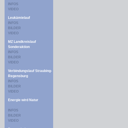
INFOS
VIDEO
Leukämielauf
INFOS
BILDER
VIDEO
MZ Landkreislauf
Sonderaktion
INFOS
BILDER
VIDEO
Verbindungslauf Straubing-
Regensburg
INFOS
BILDER
VIDEO
Energie wird Natur
INFOS
BILDER
VIDEO