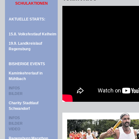
SCHULAKTIONEN
AKTUELLE STARTS:
15.8. Volksfestlauf Kelheim
19.9. Landkreislauf
Regensburg
BISHERIGE EVENTS
Kaminkehrerlauf in
Mühlbach
INFOS
BILDER
Charity Stadtlauf
Schwandorf
INFOS
BILDER
VIDEO
Regensburg Marathon