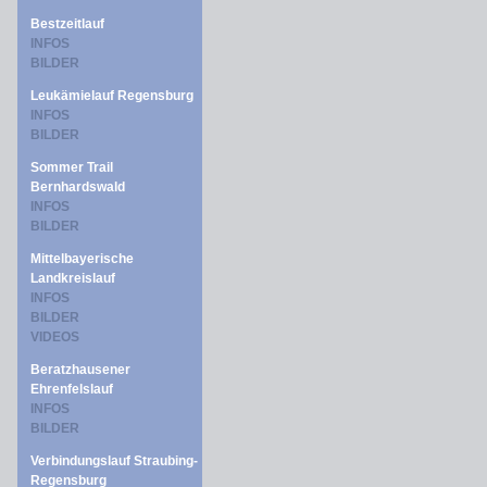
Bestzeitlauf
INFOS
BILDER
Leukämielauf Regensburg
INFOS
BILDER
Sommer Trail
Bernhardswald
INFOS
BILDER
Mittelbayerische
Landkreislauf
INFOS
BILDER
VIDEOS
Beratzhausener
Ehrenfelslauf
INFOS
BILDER
Verbindungslauf Straubing-
Regensburg