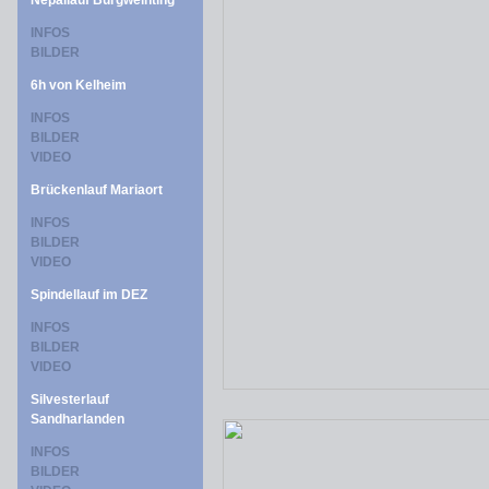
Nepallauf Burgweinting
INFOS
BILDER
6h von Kelheim
INFOS
BILDER
VIDEO
Brückenlauf Mariaort
INFOS
BILDER
VIDEO
Spindellauf im DEZ
INFOS
BILDER
VIDEO
Silvesterlauf
Sandharlanden
INFOS
BILDER