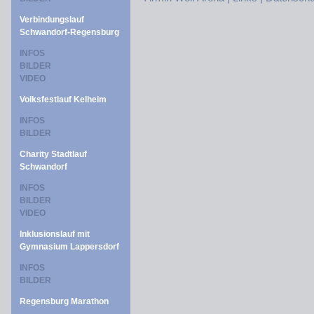
Verbindungslauf
Schwandorf-Regensburg
INFOS
BILDER
VIDEO
Volksfestlauf Kelheim
INFOS
BILDER
Charity Stadtlauf
Schwandorf
INFOS
BILDER
VIDEO
Inklusionslauf mit
Gymnasium Lappersdorf
INFOS
BILDER
Regensburg Marathon