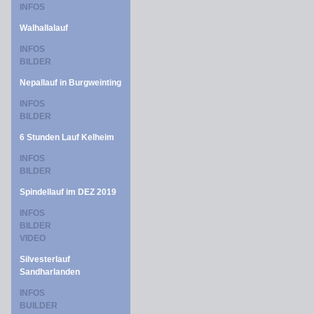
INFOS
Walhallalauf
INFOS
BILDER
Nepallauf in Burgweinting
INFOS
BILDER
6 Stunden Lauf Kelheim
INFOS
BILDER
Spindellauf im DEZ 2019
INFOS
BILDER
VIDEO
Silvesterlauf
Sandharlanden
INFOS
BUILDER