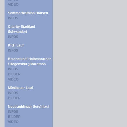
VIDEO
Sommerbiathlon Hausen
INFOS
Charity Stadtlauf
Schwandorf
INFOS
KKH Lauf
INFOS
Bischofshof Halbmarathon
/ Regensburg Marathon
INFOS
BILDER
VIDEO
Mühlbauer Lauf
INFOS
BILDER
Neutraublinger Se(e)hlauf
INFOS
BILDER
VIDEO