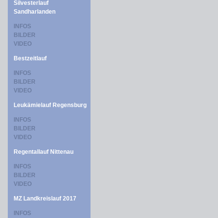
Silvesterlauf
Sandharlanden
INFOS
BILDER
VIDEO
Bestzeitlauf
INFOS
BILDER
VIDEO
Leukämielauf Regensburg
INFOS
BILDER
VIDEO
Regentallauf Nittenau
INFOS
BILDER
VIDEO
MZ Landkreislauf 2017
INFOS