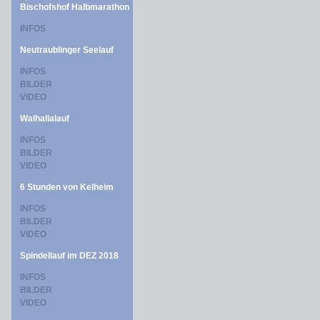
Bischofshof Halbmarathon
INFOS
Neutraublinger Seelauf
INFOS
BILDER
VIDEO
Walhallalauf
INFOS
BILDER
VIDEO
6 Stunden von Kelheim
INFOS
BILDER
VIDEO
Spindellauf im DEZ 2018
INFOS
BILDER
VIDEO