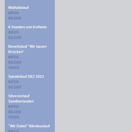
Walhallalauf
INFOS
BILDER
6 Stunden von Kelheim
INFOS
BILDER
Benefizlauf "Wir bauen
Brücken"
INFOS
BILDER
VIDEO
Spindellauf DEZ 2023
INFOS
BILDER
Silvesterlauf
Sandharlanden
INFOS
BILDER
VIDEO
"Wir Dabei" Nikolauslauf
INFOS