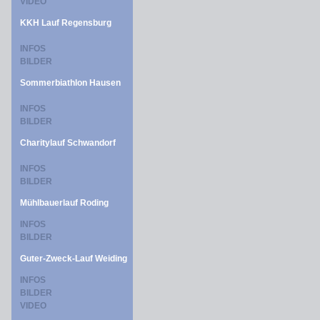
VIDEO
KKH Lauf Regensburg
INFOS
BILDER
Sommerbiathlon Hausen
INFOS
BILDER
Charitylauf Schwandorf
INFOS
BILDER
Mühlbauerlauf Roding
INFOS
BILDER
Guter-Zweck-Lauf Weiding
INFOS
BILDER
VIDEO