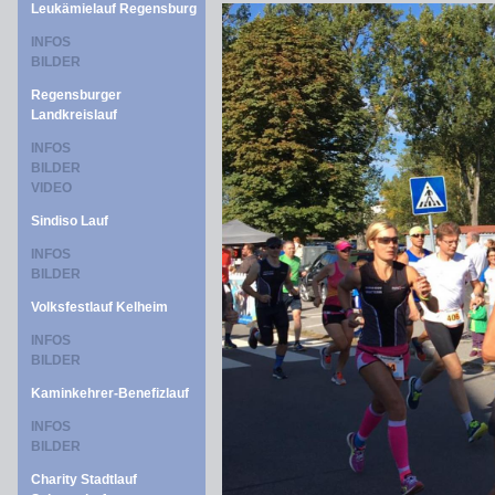
Leukämielauf Regensburg
INFOS
BILDER
Regensburger
Landkreislauf
INFOS
BILDER
VIDEO
Sindiso Lauf
INFOS
BILDER
Volksfestlauf Kelheim
INFOS
BILDER
Kaminkehrer-Benefizlauf
INFOS
BILDER
Charity Stadtlauf