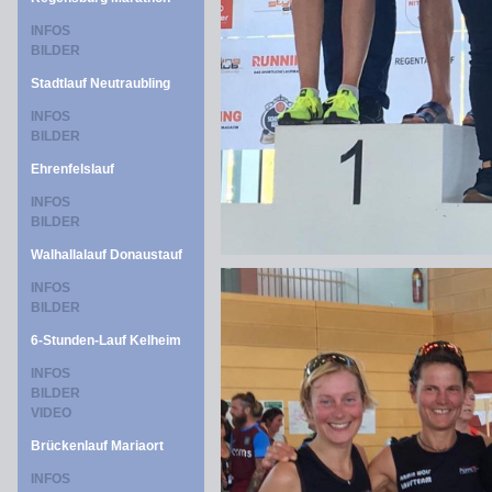
INFOS
BILDER
Stadtlauf Neutraubling
INFOS
BILDER
Ehrenfelslauf
INFOS
BILDER
Walhallalauf Donaustauf
INFOS
BILDER
6-Stunden-Lauf Kelheim
INFOS
BILDER
VIDEO
Brückenlauf Mariaort
INFOS