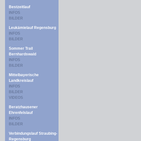
Bestzeitlauf
INFOS
BILDER
Leukämielauf Regensburg
INFOS
BILDER
Sommer Trail
Bernhardswald
INFOS
BILDER
Mittelbayerische
Landkreislauf
INFOS
BILDER
VIDEOS
Beratzhausener
Ehrenfelslauf
INFOS
BILDER
Verbindungslauf Straubing-
Regensburg