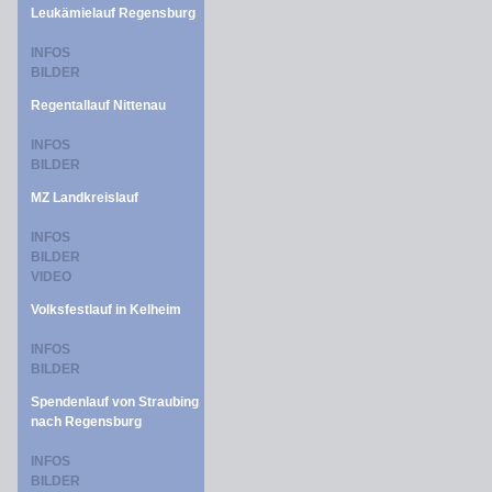
Leukämielauf Regensburg
INFOS
BILDER
Regentallauf Nittenau
INFOS
BILDER
MZ Landkreislauf
INFOS
BILDER
VIDEO
Volksfestlauf in Kelheim
INFOS
BILDER
Spendenlauf von Straubing
nach Regensburg
INFOS
BILDER