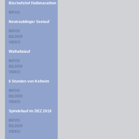
Bischofshof Halbmarathon
INFOS
Neutraublinger Seelauf
INFOS
BILDER
VIDEO
Walhallalauf
INFOS
BILDER
VIDEO
6 Stunden von Kelheim
INFOS
BILDER
VIDEO
Spindellauf im DEZ 2018
INFOS
BILDER
VIDEO