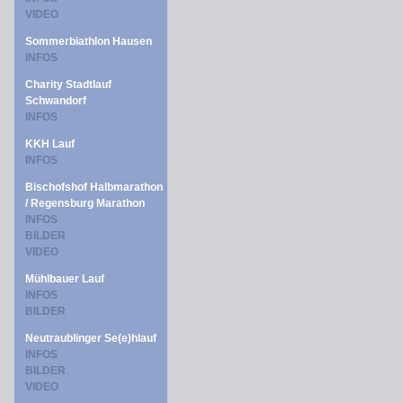
VIDEO
Sommerbiathlon Hausen
INFOS
Charity Stadtlauf
Schwandorf
INFOS
KKH Lauf
INFOS
Bischofshof Halbmarathon
/ Regensburg Marathon
INFOS
BILDER
VIDEO
Mühlbauer Lauf
INFOS
BILDER
Neutraublinger Se(e)hlauf
INFOS
BILDER
VIDEO