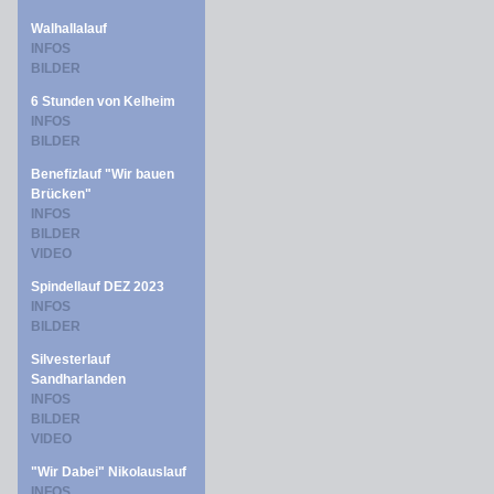
Walhallalauf
INFOS
BILDER
6 Stunden von Kelheim
INFOS
BILDER
Benefizlauf "Wir bauen
Brücken"
INFOS
BILDER
VIDEO
Spindellauf DEZ 2023
INFOS
BILDER
Silvesterlauf
Sandharlanden
INFOS
BILDER
VIDEO
"Wir Dabei" Nikolauslauf
INFOS