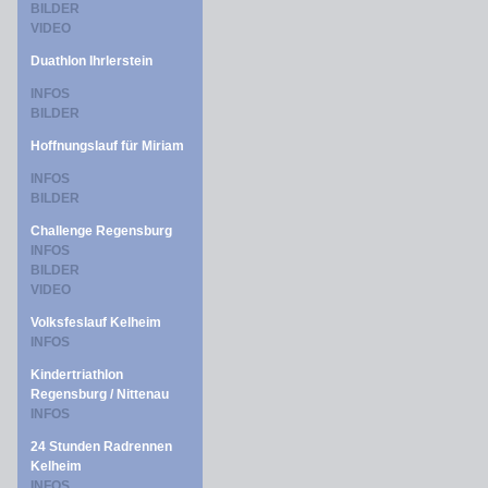
BILDER
VIDEO
Duathlon Ihrlerstein
INFOS
BILDER
Hoffnungslauf für Miriam
INFOS
BILDER
Challenge Regensburg
INFOS
BILDER
VIDEO
Volksfeslauf Kelheim
INFOS
Kindertriathlon
Regensburg / Nittenau
INFOS
24 Stunden Radrennen
Kelheim
INFOS