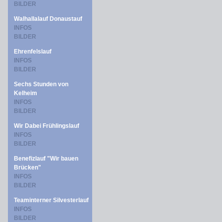
BILDER
Walhallalauf Donaustauf
INFOS
BILDER
Ehrenfelslauf
INFOS
BILDER
Sechs Stunden von
Kelheim
INFOS
BILDER
Wir Dabei Frühlingslauf
INFOS
BILDER
Benefizlauf "Wir bauen
Brücken"
INFOS
BILDER
Teaminterner Silvesterlauf
INFOS
BILDER