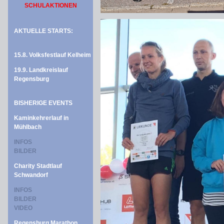
SCHULAKTIONEN
AKTUELLE STARTS:
15.8. Volksfestlauf Kelheim
19.9. Landkreislauf
Regensburg
BISHERIGE EVENTS
Kaminkehrerlauf in
Mühlbach
INFOS
BILDER
Charity Stadtlauf
Schwandorf
INFOS
BILDER
VIDEO
Regensburg Marathon