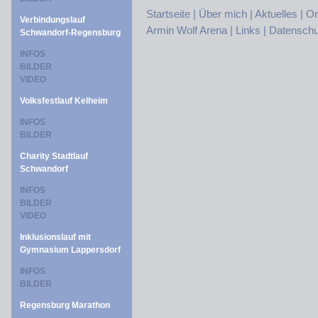
Startseite |
Über mich |
Aktuelles |
On
Verbindungslauf
Armin Wolf Arena |
Links |
Datenschu
Schwandorf-Regensburg
INFOS
BILDER
VIDEO
Volksfestlauf Kelheim
INFOS
BILDER
Charity Stadtlauf
Schwandorf
INFOS
BILDER
VIDEO
Inklusionslauf mit
Gymnasium Lappersdorf
INFOS
BILDER
Regensburg Marathon