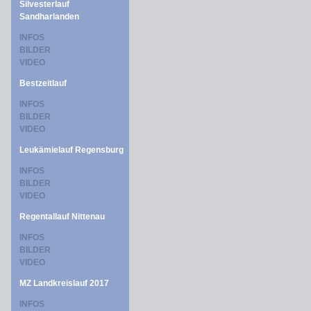
Silvesterlauf
Sandharlanden
INFOS
BILDER
VIDEO
Bestzeitlauf
INFOS
BILDER
VIDEO
Leukämielauf Regensburg
INFOS
BILDER
VIDEO
Regentallauf Nittenau
INFOS
BILDER
VIDEO
MZ Landkreislauf 2017
INFOS