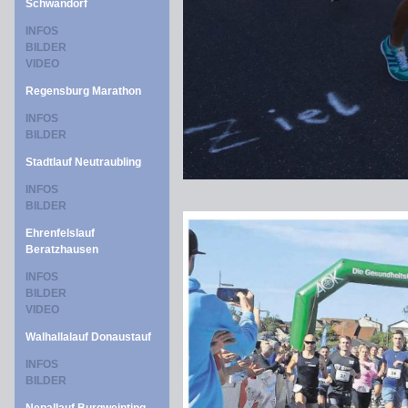
Schwandorf
INFOS
BILDER
VIDEO
Regensburg Marathon
INFOS
BILDER
Stadtlauf Neutraubling
INFOS
BILDER
Ehrenfelslauf
Beratzhausen
INFOS
BILDER
VIDEO
Walhallalauf Donaustauf
INFOS
BILDER