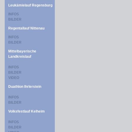
Leukämielauf Regensburg
INFOS
BILDER
Regentallauf Nittenau
INFOS
BILDER
Mittelbayerische
Landkreislauf
INFOS
BILDER
VIDEO
Duathlon Ihrlerstein
INFOS
BILDER
Volksfestlauf Kelheim
INFOS
BILDER