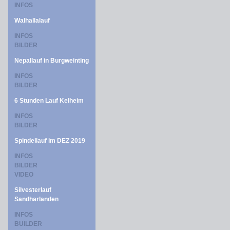
INFOS
Walhallalauf
INFOS
BILDER
Nepallauf in Burgweinting
INFOS
BILDER
6 Stunden Lauf Kelheim
INFOS
BILDER
Spindellauf im DEZ 2019
INFOS
BILDER
VIDEO
Silvesterlauf
Sandharlanden
INFOS
BUILDER