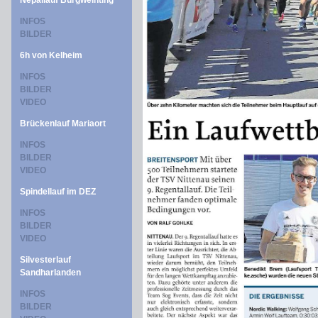
Nepallauf Burgweinting
INFOS
BILDER
6h von Kelheim
INFOS
BILDER
VIDEO
Brückenlauf Mariaort
INFOS
BILDER
VIDEO
Spindellauf im DEZ
INFOS
BILDER
VIDEO
Silvesterlauf
Sandharlanden
INFOS
BILDER