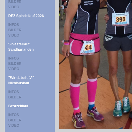
BILDER
VIDEO
DEZ Spindellauf 2026
INFOS
BILDER
VIDEO
Silvesterlauf
Sandharlanden
INFOS
BILDER
VIDEO
"Wir dabei e.V."-
Nikolauslauf
INFOS
BILDER
Bestzeitlauf
INFOS
BILDER
VIDEO