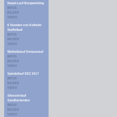
Nepal-Lauf Burgweinting
INFOS
BILDER
VIDEO
6 Stunden von Kelheim
Staffellauf
INFOS
BILDER
VIDEO
Walhallalauf Donaustauf
INFOS
BILDER
VIDEO
Spindellauf DEZ 2017
INFOS
BILDER
VIDEO
Silvesterlauf
Sandharlanden
INFOS
BILDER
VIDEO