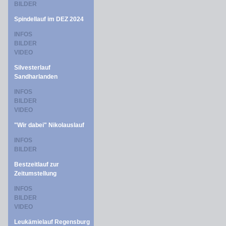
BILDER
Spindellauf im DEZ 2024
INFOS
BILDER
VIDEO
Silvesterlauf
Sandharlanden
INFOS
BILDER
VIDEO
"Wir dabei" Nikolauslauf
INFOS
BILDER
Bestzeitlauf zur
Zeitumstellung
INFOS
BILDER
VIDEO
Leukämielauf Regensburg