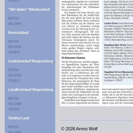
VIDEO
"Wir dabei" Nikolauslauf
INFOS
BILDER
Bestzeitlauf
INFOS
BILDER
VIDEO
Leukämielauf Regensburg
INFOS
BILDER
VIDEO
Landkreislauf Regensburg
INFOS
BILDER
VIDEO
Sindiso Lauf
INFOS
©
2026 Armin Wolf
BILDER