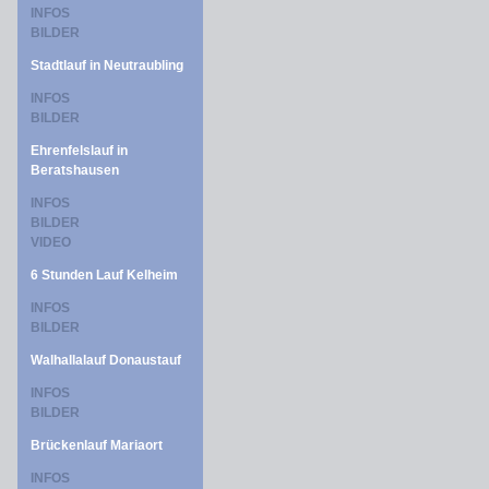
INFOS
BILDER
Stadtlauf in Neutraubling
INFOS
BILDER
Ehrenfelslauf in
Beratshausen
INFOS
BILDER
VIDEO
6 Stunden Lauf Kelheim
INFOS
BILDER
Walhallalauf Donaustauf
INFOS
BILDER
Brückenlauf Mariaort
INFOS