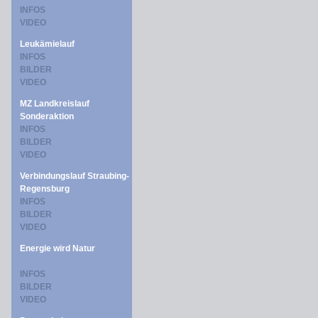
INFOS
VIDEO
Leukämielauf
INFOS
BILDER
VIDEO
MZ Landkreislauf
Sonderaktion
INFOS
BILDER
VIDEO
Verbindungslauf Straubing-
Regensburg
INFOS
BILDER
VIDEO
Energie wird Natur
INFOS
BILDER
VIDEO