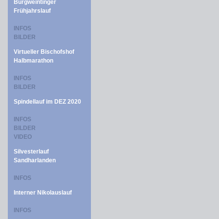
Burgweintinger
Frühjahrslauf
INFOS
BILDER
Virtueller Bischofshof
Halbmarathon
INFOS
BILDER
Spindellauf im DEZ 2020
INFOS
BILDER
VIDEO
Silvesterlauf
Sandharlanden
INFOS
Interner Nikolauslauf
INFOS