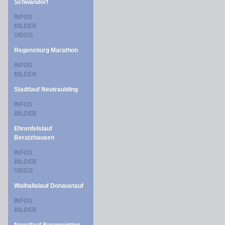
Schwandorf
INFOS
BILDER
VIDEO
Regensburg Marathon
INFOS
BILDER
Stadtlauf Neutraubling
INFOS
BILDER
Ehrenfelslauf
Beratzhausen
INFOS
BILDER
VIDEO
Walhallalauf Donaustauf
INFOS
BILDER