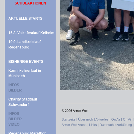
SCHULAKTIONEN
AKTUELLE STARTS:
15.8. Volksfestlauf Kelheim
19.9. Landkreislauf
Regensburg
BISHERIGE EVENTS
Kaminkehrerlauf in
Mühlbach
INFOS
BILDER
Charity Stadtlauf
Schwandorf
©
2026 Armin Wolf
INFOS
BILDER
Startseite |
Über mich |
Aktuelles |
On Air |
Off Air 
VIDEO
Armin Wolf Arena |
Links |
Datenschutzerklärung 
Regensburg Marathon