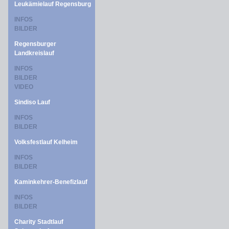
Leukämielauf Regensburg
INFOS
BILDER
Regensburger
Landkreislauf
INFOS
BILDER
VIDEO
Sindiso Lauf
INFOS
BILDER
Volksfestlauf Kelheim
INFOS
BILDER
Kaminkehrer-Benefizlauf
INFOS
BILDER
Charity Stadtlauf