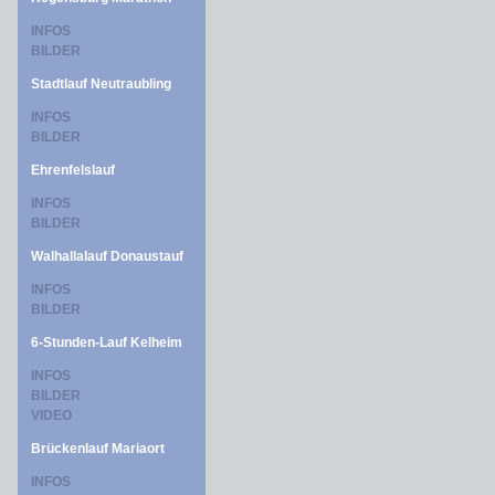
INFOS
BILDER
Stadtlauf Neutraubling
INFOS
BILDER
Ehrenfelslauf
INFOS
BILDER
Walhallalauf Donaustauf
INFOS
BILDER
6-Stunden-Lauf Kelheim
INFOS
BILDER
VIDEO
Brückenlauf Mariaort
INFOS