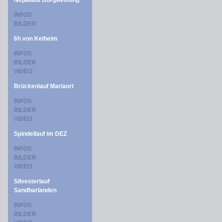
Nepallauf Burgweinting
INFOS
BILDER
6h von Kelheim
INFOS
BILDER
VIDEO
Brückenlauf Mariaort
INFOS
BILDER
VIDEO
Spindellauf im DEZ
INFOS
BILDER
VIDEO
Silvesterlauf
Sandharlanden
INFOS
BILDER