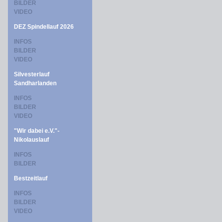
BILDER
VIDEO
DEZ Spindellauf 2026
INFOS
BILDER
VIDEO
Silvesterlauf
Sandharlanden
INFOS
BILDER
VIDEO
"Wir dabei e.V."-
Nikolauslauf
INFOS
BILDER
Bestzeitlauf
INFOS
BILDER
VIDEO