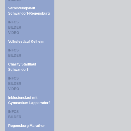
Verbindungslauf
Schwandorf-Regensburg
INFOS
BILDER
VIDEO
Volksfestlauf Kelheim
INFOS
BILDER
Charity Stadtlauf
Schwandorf
INFOS
BILDER
VIDEO
Inklusionslauf mit
Gymnasium Lappersdorf
INFOS
BILDER
Regensburg Marathon