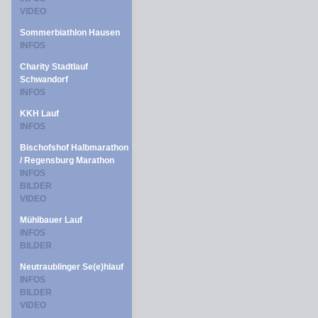
VIDEO
Sommerbiathlon Hausen
INFOS
Charity Stadtlauf
Schwandorf
INFOS
KKH Lauf
INFOS
Bischofshof Halbmarathon
/ Regensburg Marathon
INFOS
BILDER
VIDEO
Mühlbauer Lauf
INFOS
BILDER
Neutraublinger Se(e)hlauf
INFOS
BILDER
VIDEO