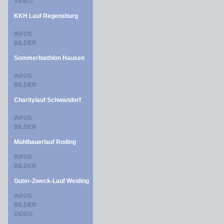
VIDEO
KKH Lauf Regensburg
INFOS
BILDER
Sommerbiathlon Hausen
INFOS
BILDER
Charitylauf Schwandorf
INFOS
BILDER
Mühlbauerlauf Roding
INFOS
BILDER
Guter-Zweck-Lauf Weiding
INFOS
BILDER
VIDEO