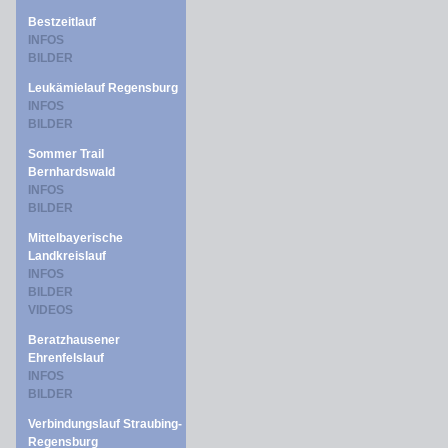
Bestzeitlauf
INFOS
BILDER
Leukämielauf Regensburg
INFOS
BILDER
Sommer Trail
Bernhardswald
INFOS
BILDER
Mittelbayerische
Landkreislauf
INFOS
BILDER
VIDEOS
Beratzhausener
Ehrenfelslauf
INFOS
BILDER
Verbindungslauf Straubing-
Regensburg