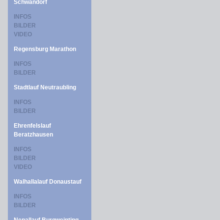
Schwandorf
INFOS
BILDER
VIDEO
Regensburg Marathon
INFOS
BILDER
Stadtlauf Neutraubling
INFOS
BILDER
Ehrenfelslauf
Beratzhausen
INFOS
BILDER
VIDEO
Walhallalauf Donaustauf
INFOS
BILDER