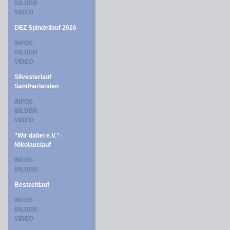
BILDER
VIDEO
DEZ Spindellauf 2026
INFOS
BILDER
VIDEO
Silvesterlauf
Sandharlanden
INFOS
BILDER
VIDEO
"Wir dabei e.V."-
Nikolauslauf
INFOS
BILDER
Bestzeitlauf
INFOS
BILDER
VIDEO