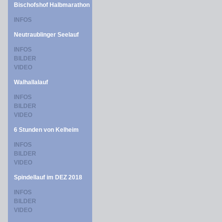
Bischofshof Halbmarathon
INFOS
Neutraublinger Seelauf
INFOS
BILDER
VIDEO
Walhallalauf
INFOS
BILDER
VIDEO
6 Stunden von Kelheim
INFOS
BILDER
VIDEO
Spindellauf im DEZ 2018
INFOS
BILDER
VIDEO