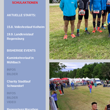
SCHULAKTIONEN
AKTUELLE STARTS:
15.8. Volksfestlauf Kelheim
19.9. Landkreislauf
Regensburg
BISHERIGE EVENTS
Kaminkehrerlauf in
Mühlbach
INFOS
BILDER
Charity Stadtlauf
Schwandorf
INFOS
BILDER
VIDEO
Regensburg Marathon