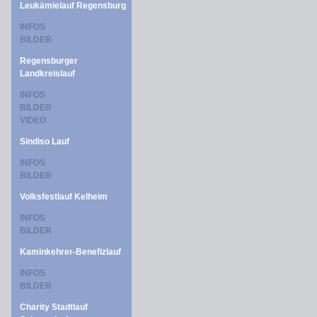
Leukämielauf Regensburg
INFOS
BILDER
Regensburger
Landkreislauf
INFOS
BILDER
VIDEO
Sindiso Lauf
INFOS
BILDER
Volksfestlauf Kelheim
INFOS
BILDER
Kaminkehrer-Benefizlauf
INFOS
BILDER
Charity Stadtlauf