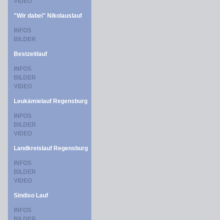
VIDEO
"Wir dabei" Nikolauslauf
INFOS
BILDER
Bestzeitlauf
INFOS
BILDER
VIDEO
Leukämielauf Regensburg
INFOS
BILDER
VIDEO
Landkreislauf Regensburg
INFOS
BILDER
VIDEO
Sindiso Lauf
INFOS
BILDER