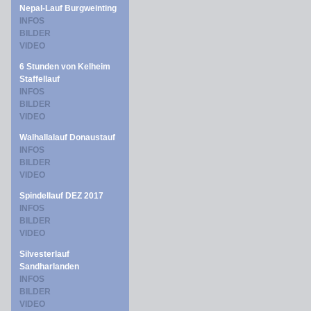
Nepal-Lauf Burgweinting
INFOS
BILDER
VIDEO
6 Stunden von Kelheim
Staffellauf
INFOS
BILDER
VIDEO
Walhallalauf Donaustauf
INFOS
BILDER
VIDEO
Spindellauf DEZ 2017
INFOS
BILDER
VIDEO
Silvesterlauf
Sandharlanden
INFOS
BILDER
VIDEO