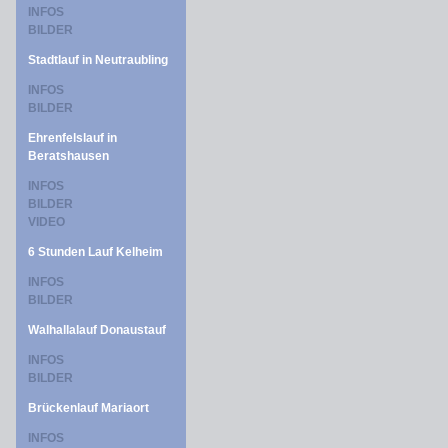
INFOS
BILDER
Stadtlauf in Neutraubling
INFOS
BILDER
Ehrenfelslauf in
Beratshausen
INFOS
BILDER
VIDEO
6 Stunden Lauf Kelheim
INFOS
BILDER
Walhallalauf Donaustauf
INFOS
BILDER
Brückenlauf Mariaort
INFOS