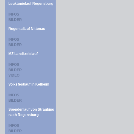
Leukämielauf Regensburg
INFOS
BILDER
Regentallauf Nittenau
INFOS
BILDER
MZ Landkreislauf
INFOS
BILDER
VIDEO
Volksfestlauf in Kelheim
INFOS
BILDER
Spendenlauf von Straubing
nach Regensburg
INFOS
BILDER