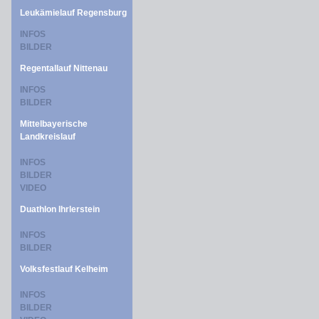
Leukämielauf Regensburg
INFOS
BILDER
Regentallauf Nittenau
INFOS
BILDER
Mittelbayerische
Landkreislauf
INFOS
BILDER
VIDEO
Duathlon Ihrlerstein
INFOS
BILDER
Volksfestlauf Kelheim
INFOS
BILDER