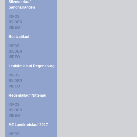
Silvesterlauf
Sandharlanden
INFOS
BILDER
VIDEO
Bestzeitlauf
INFOS
BILDER
VIDEO
Leukämielauf Regensburg
INFOS
BILDER
VIDEO
Regentallauf Nittenau
INFOS
BILDER
VIDEO
MZ Landkreislauf 2017
INFOS