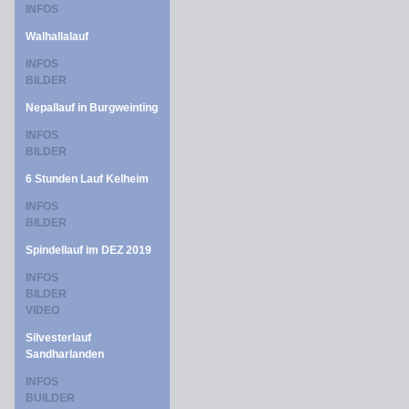
INFOS
Walhallalauf
INFOS
BILDER
Nepallauf in Burgweinting
INFOS
BILDER
6 Stunden Lauf Kelheim
INFOS
BILDER
Spindellauf im DEZ 2019
INFOS
BILDER
VIDEO
Silvesterlauf
Sandharlanden
INFOS
BUILDER