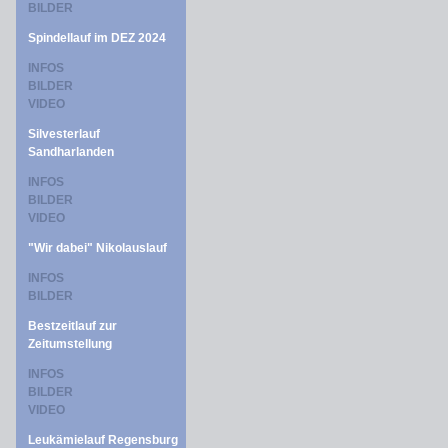
BILDER
Spindellauf im DEZ 2024
INFOS
BILDER
VIDEO
Silvesterlauf
Sandharlanden
INFOS
BILDER
VIDEO
"Wir dabei" Nikolauslauf
INFOS
BILDER
Bestzeitlauf zur
Zeitumstellung
INFOS
BILDER
VIDEO
Leukämielauf Regensburg