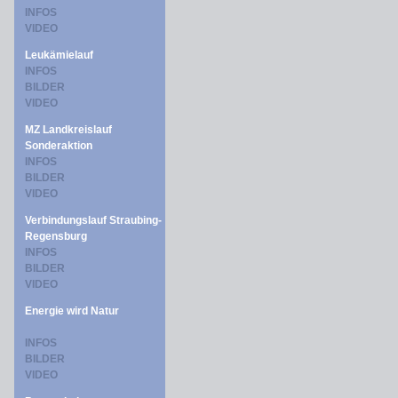
INFOS
VIDEO
Leukämielauf
INFOS
BILDER
VIDEO
MZ Landkreislauf
Sonderaktion
INFOS
BILDER
VIDEO
Verbindungslauf Straubing-
Regensburg
INFOS
BILDER
VIDEO
Energie wird Natur
INFOS
BILDER
VIDEO