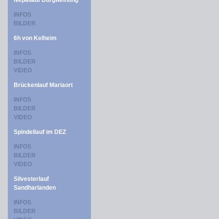
Nepallauf Burgweinting
INFOS
BILDER
6h von Kelheim
INFOS
BILDER
VIDEO
Brückenlauf Mariaort
INFOS
BILDER
VIDEO
Spindellauf im DEZ
INFOS
BILDER
VIDEO
Silvesterlauf
Sandharlanden
INFOS
BILDER