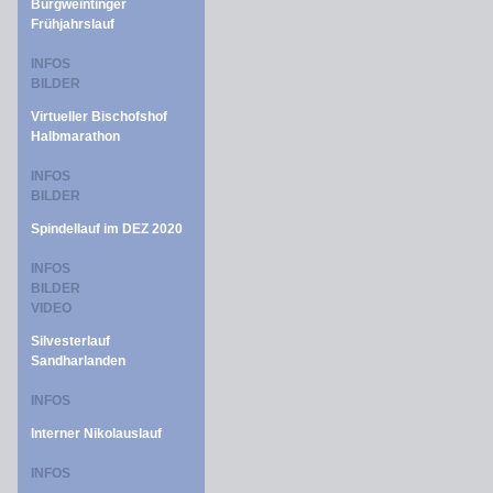
Burgweintinger
Frühjahrslauf
INFOS
BILDER
Virtueller Bischofshof
Halbmarathon
INFOS
BILDER
Spindellauf im DEZ 2020
INFOS
BILDER
VIDEO
Silvesterlauf
Sandharlanden
INFOS
Interner Nikolauslauf
INFOS