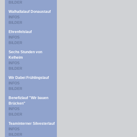
BILDER
Walhallalauf Donaustauf
INFOS
BILDER
Ehrenfelslauf
INFOS
BILDER
Sechs Stunden von
Kelheim
INFOS
BILDER
Wir Dabei Frühlingslauf
INFOS
BILDER
Benefizlauf "Wir bauen
Brücken"
INFOS
BILDER
Teaminterner Silvesterlauf
INFOS
BILDER