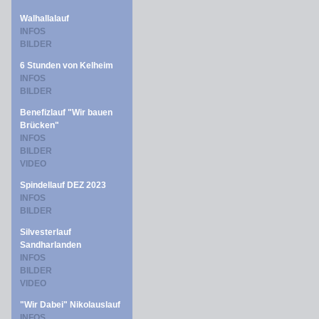
Walhallalauf
INFOS
BILDER
6 Stunden von Kelheim
INFOS
BILDER
Benefizlauf "Wir bauen
Brücken"
INFOS
BILDER
VIDEO
Spindellauf DEZ 2023
INFOS
BILDER
Silvesterlauf
Sandharlanden
INFOS
BILDER
VIDEO
"Wir Dabei" Nikolauslauf
INFOS