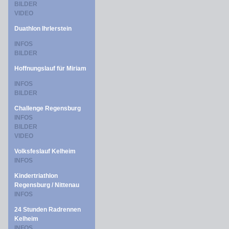
BILDER
VIDEO
Duathlon Ihrlerstein
INFOS
BILDER
Hoffnungslauf für Miriam
INFOS
BILDER
Challenge Regensburg
INFOS
BILDER
VIDEO
Volksfeslauf Kelheim
INFOS
Kindertriathlon
Regensburg / Nittenau
INFOS
24 Stunden Radrennen
Kelheim
INFOS