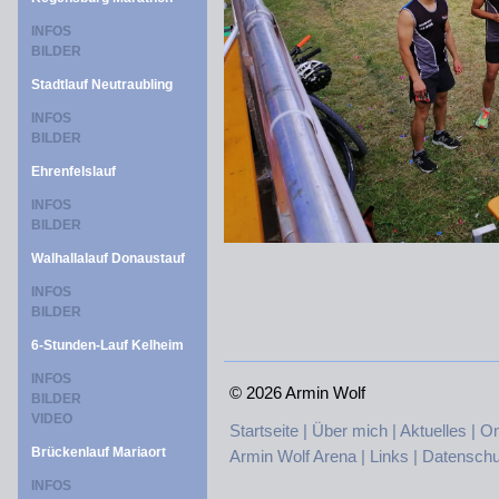
INFOS
BILDER
Stadtlauf Neutraubling
INFOS
BILDER
Ehrenfelslauf
INFOS
BILDER
Walhallalauf Donaustauf
INFOS
BILDER
6-Stunden-Lauf Kelheim
INFOS
©
2026 Armin Wolf
BILDER
VIDEO
Startseite |
Über mich |
Aktuelles |
On
Brückenlauf Mariaort
Armin Wolf Arena |
Links |
Datenschu
INFOS