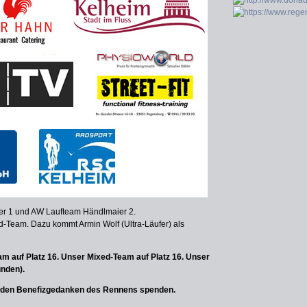
r 1 und AW Laufteam Händlmaier 2.
d-Team. Dazu kommt Armin Wolf (Ultra-Läufer) als
 auf Platz 16. Unser Mixed-Team auf Platz 16. Unser
unden).
ür den Benefizgedanken des Rennens spenden.