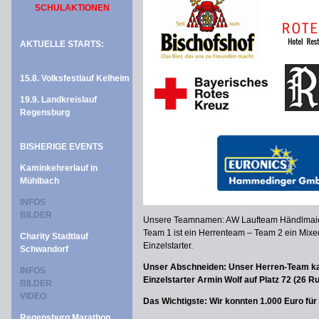
SCHULAKTIONEN
AKTUELLE STARTS:
15.8. Volksfestlauf Kelheim
19.9. Landkreislauf
Regensburg
BISHERIGE EVENTS
Kaminkehrerlauf in
Mühlbach
INFOS
BILDER
Unsere Teamnamen: AW Laufteam Händlmaie
Team 1 ist ein Herrenteam – Team 2 ein Mixe
Charity Stadtlauf
Einzelstarter.
Schwandorf
Unser Abschneiden: Unser Herren-Team kam
INFOS
Einzelstarter Armin Wolf auf Platz 72 (26 R
BILDER
VIDEO
Das Wichtigste: Wir konnten 1.000 Euro f
Regensburg Marathon