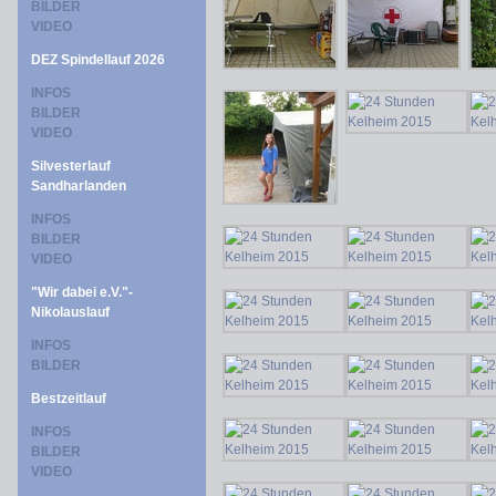
BILDER
VIDEO
DEZ Spindellauf 2026
INFOS
BILDER
VIDEO
Silvesterlauf
Sandharlanden
INFOS
BILDER
VIDEO
"Wir dabei e.V."-
Nikolauslauf
INFOS
BILDER
Bestzeitlauf
INFOS
BILDER
VIDEO