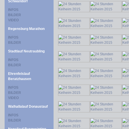
Schwandorf
INFOS
BILDER
VIDEO
Regensburg Marathon
INFOS
BILDER
Stadtlauf Neutraubling
INFOS
BILDER
Ehrenfelslauf
Beratzhausen
INFOS
BILDER
VIDEO
Walhallalauf Donaustauf
INFOS
BILDER