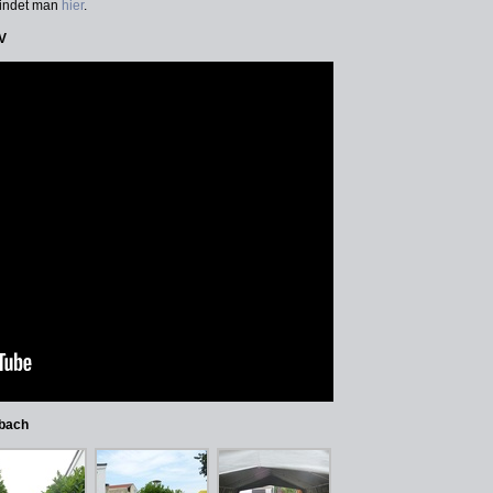
findet man
hier
.
V
rbach