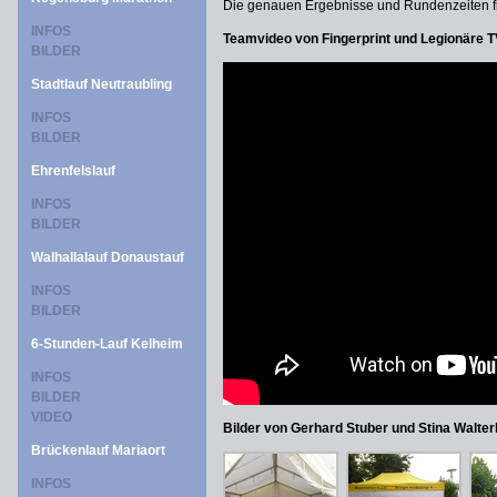
Die genauen Ergebnisse und Rundenzeiten 
INFOS
Teamvideo von Fingerprint und Legionäre T
BILDER
Stadtlauf Neutraubling
INFOS
BILDER
Ehrenfelslauf
INFOS
BILDER
Walhallalauf Donaustauf
INFOS
BILDER
6-Stunden-Lauf Kelheim
INFOS
BILDER
VIDEO
Bilder von Gerhard Stuber und Stina Walte
Brückenlauf Mariaort
INFOS