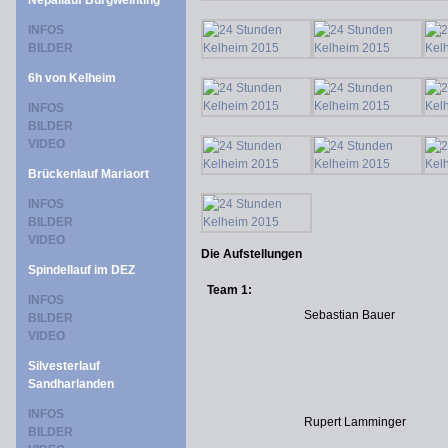
Nepallauf Burgweinting
INFOS
BILDER
6h von Kelheim
INFOS
BILDER
VIDEO
Brückenlauf Mariaort
INFOS
BILDER
VIDEO
Die Aufstellungen
Spindellauf im DEZ
Team 1:
INFOS
Sebastian Bauer
BILDER
VIDEO
Silvesterlauf
Sandharlanden
INFOS
Rupert Lamminger
BILDER