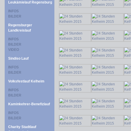
Leukämielauf Regensburg
INFOS
BILDER
Regensburger
Landkreislauf
INFOS
BILDER
VIDEO
Sindiso Lauf
INFOS
BILDER
Volksfestlauf Kelheim
INFOS
BILDER
Kaminkehrer-Benefizlauf
INFOS
BILDER
Charity Stadtlauf