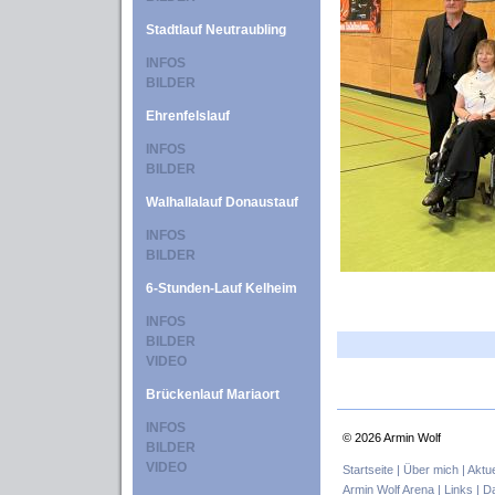
Stadtlauf Neutraubling
INFOS
BILDER
Ehrenfelslauf
INFOS
BILDER
Walhallalauf Donaustauf
INFOS
BILDER
6-Stunden-Lauf Kelheim
INFOS
BILDER
VIDEO
Brückenlauf Mariaort
INFOS
©
2026 Armin Wolf
BILDER
VIDEO
Startseite |
Über mich |
Aktue
Armin Wolf Arena |
Links |
Da