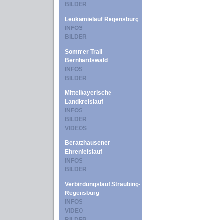
BILDER
Leukämielauf Regensburg
INFOS
BILDER
Sommer Trail
Bernhardswald
INFOS
BILDER
Mittelbayerische
Landkreislauf
INFOS
BILDER
VIDEOS
Beratzhausener
Ehrenfelslauf
INFOS
BILDER
Verbindungslauf Straubing-
Regensburg
INFOS
VIDEO
BILDER