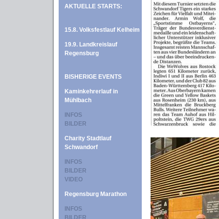
AKTUELLE STARTS:
15.8. Volksfestlauf Kelheim
19.9. Landkreislauf
Regensburg
BISHERIGE EVENTS
Kaminkehrerlauf in
Mühlbach
INFOS
BILDER
Charity Stadtlauf
Schwandorf
INFOS
BILDER
VIDEO
Regensburg Marathon
INFOS
BILDER