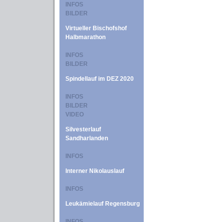
INFOS
BILDER
Virtueller Bischofshof
Halbmarathon
INFOS
BILDER
Spindellauf im DEZ 2020
INFOS
BILDER
VIDEO
Silvesterlauf
Sandharlanden
INFOS
Interner Nikolauslauf
INFOS
Leukämielauf Regensburg
INFOS