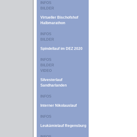
INFOS
BILDER
Virtueller Bischofshof
Halbmarathon
INFOS
BILDER
Spindellauf im DEZ 2020
INFOS
BILDER
VIDEO
Silvesterlauf
Sandharlanden
INFOS
Interner Nikolauslauf
INFOS
Leukämielauf Regensburg
INFOS