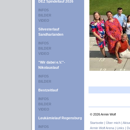
DEZ Spindellauf 2026
INFOS
BILDER
VIDEO
Silvesterlauf
Sandharlanden
INFOS
BILDER
VIDEO
"Wir dabei e.V."-
Nikolauslauf
INFOS
BILDER
Bestzeitlauf
INFOS
BILDER
VIDEO
©
2026 Armin Wolf
Leukämielauf Regensburg
Startseite |
Über mich |
Aktue
INFOS
Armin Wolf Arena |
Links |
Da