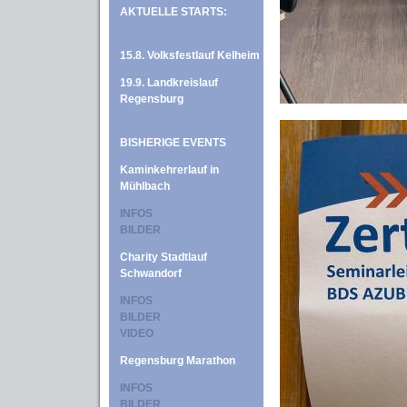
AKTUELLE STARTS:
15.8. Volksfestlauf Kelheim
19.9. Landkreislauf
Regensburg
BISHERIGE EVENTS
Kaminkehrerlauf in
Mühlbach
INFOS
BILDER
Charity Stadtlauf
Schwandorf
INFOS
BILDER
VIDEO
Regensburg Marathon
INFOS
BILDER