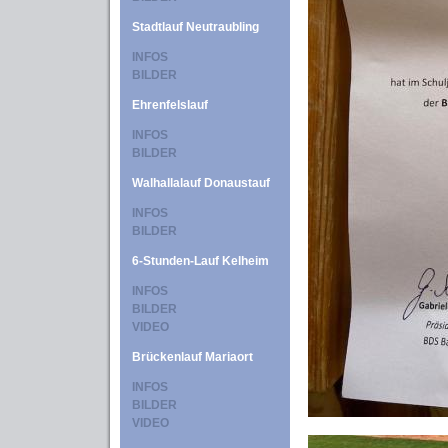
Stadtlauf Neutraubling
INFOS
BILDER
Ehrenfelslauf
INFOS
BILDER
Walhallalauf Donaustauf
INFOS
BILDER
6-Stunden-Lauf Kelheim
INFOS
BILDER
VIDEO
Brückenlauf Mariaort
INFOS
BILDER
VIDEO