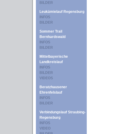
BILDER
Leukämielauf Regensburg
INFOS
BILDER
Sommer Trail
Bernhardswald
INFOS
BILDER
Mittelbayerische
Landkreislauf
INFOS
BILDER
VIDEOS
Beratzhausener
Ehrenfelslauf
INFOS
BILDER
Verbindungslauf Straubing-
Regensburg
INFOS
VIDEO
BILDER