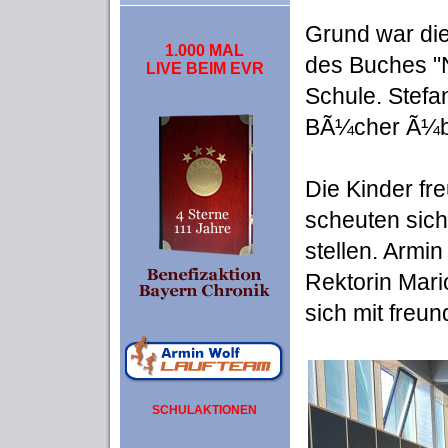
Grund war di
1.000 MAL
des Buches "
LIVE BEIM EVR
Schule. Stefan
BÃ¼cher Ã¼
Die Kinder fr
scheuten sich
stellen. Armi
Rektorin Mari
sich mit freun
SCHULAKTIONEN