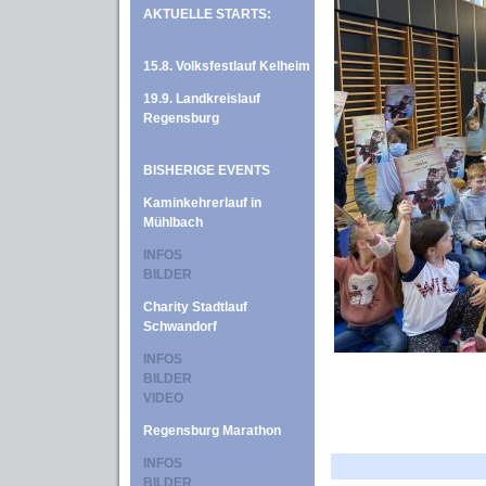
AKTUELLE STARTS:
15.8. Volksfestlauf Kelheim
19.9. Landkreislauf
Regensburg
BISHERIGE EVENTS
Kaminkehrerlauf in
Mühlbach
INFOS
BILDER
Charity Stadtlauf
Schwandorf
INFOS
BILDER
VIDEO
Regensburg Marathon
INFOS
BILDER