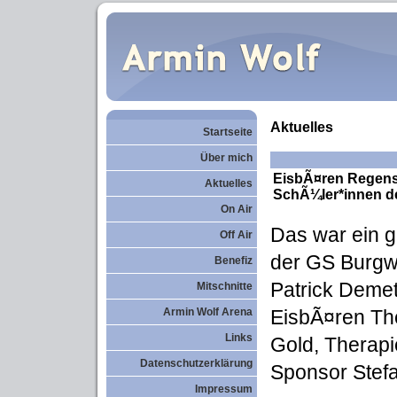
Aktuelles
Startseite
Über mich
EisbÃ¤ren Regens
Aktuelles
SchÃ¼ler*innen d
On Air
Das war ein g
Off Air
der GS Burgwe
Benefiz
Patrick Demet
Mitschnitte
Armin Wolf Arena
EisbÃ¤ren The
Links
Gold, Therapi
Datenschutzerklärung
Sponsor Stefa
Impressum