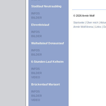
Stadtlauf Neutraubling
INFOS
©
2026 Armin Wolf
BILDER
Startseite |
Über mich |
Aktue
Ehrenfelslauf
Armin Wolf Arena |
Links |
Da
INFOS
BILDER
Walhallalauf Donaustauf
INFOS
BILDER
6-Stunden-Lauf Kelheim
INFOS
BILDER
VIDEO
Brückenlauf Mariaort
INFOS
BILDER
VIDEO