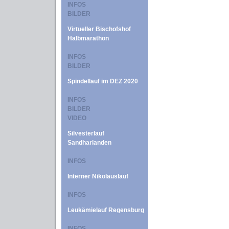
INFOS
BILDER
Virtueller Bischofshof
Halbmarathon
INFOS
BILDER
Spindellauf im DEZ 2020
INFOS
BILDER
VIDEO
Silvesterlauf
Sandharlanden
INFOS
Interner Nikolauslauf
INFOS
Leukämielauf Regensburg
INFOS