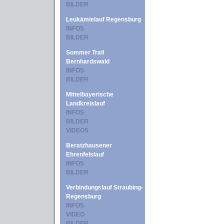
BILDER
Leukämielauf Regensburg
INFOS
BILDER
Sommer Trail
Bernhardswald
INFOS
BILDER
Mittelbayerische
Landkreislauf
INFOS
BILDER
VIDEOS
Beratzhausener
Ehrenfelslauf
INFOS
BILDER
Verbindungslauf Straubing-
Regensburg
INFOS
VIDEO
BILDER